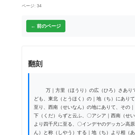
ページ: 34
← 前のページ
翻刻
          万｜方里（ほうり）の広（ひろ）さありて、其｜高（たか）さ一様（いちよう）ならすといへ

ども、東北（とうほく）の｜地（ち）にありて
至り、西南（せいなん）の地にありて、その｜
下（くだ）らずと云ふ、〇アシア｜西南（せい
より四千尺に至る、〇インデヤのデッカン高原
ん）と称（しやう）する｜地（ち）より相（あ