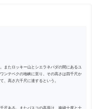
。またロッキー山とシエラネバダの間にあるユ
ワンテペクの地峡に至り、その高さは四千尺か
て、高さ六千尺に達するという。

千尺ある。またパスコの高原は、南緯十度と十