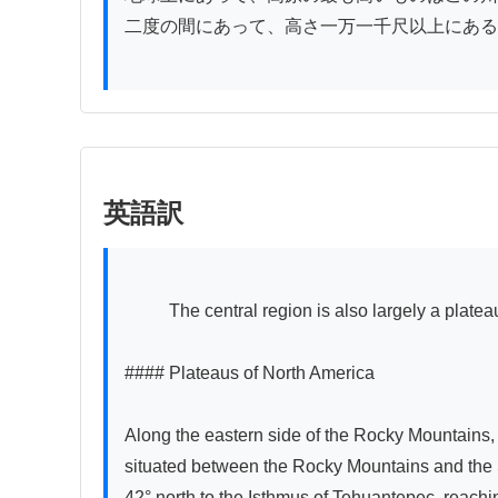
二度の間にあって、高さ一万一千尺以上にある
英語訳
          The central region is also largely a plateau, rising approximately 3,000 feet above sea level.

#### Plateaus of North America

Along the eastern side of the Rocky Mountains, p
situated between the Rocky Mountains and the Si
42° north to the Isthmus of Tehuantepec, reachi