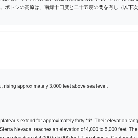
。ポトシの高原は、南緯十四度と二十五度の間を有し（以下次
lateaus extend for approximately forty *ri*. Their elevation rang
erra Nevada, reaches an elevation of 4,000 to 5,000 feet. The g
ng an elevation of 4,000 to 5,000 feet. The plains of Guatemala