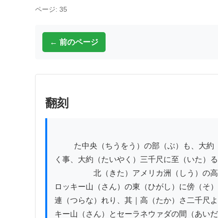
ページ: 35
← 前のページ
翻刻
          た中央（ちうをう）の部（ぶ）も、大約（たいやく）高原（こうげん）にして、其｜高（たか）さ海面（かいめん）を抽（ぬ）

く事、大約（たいやく）三千尺に至（いた）る
　　　　　北（きた）アメリカ洲（しう）の高
ロッキー山（さん）の東（ひがし）に傍（そ）
連（つらな）れり、其｜高（たか）さ二千尺よ
キー山（さん）とセーラネウァダの間（あいだ