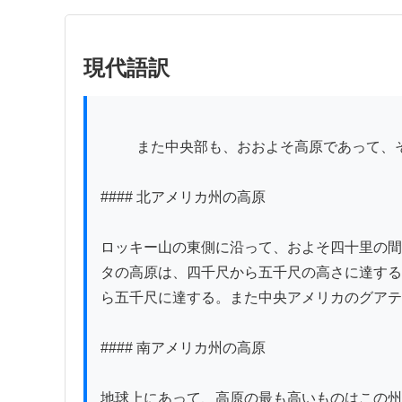
現代語訳
          また中央部も、おおよそ高原であって、その高さは海面を抜くこと、おおよそ三千尺に達する。

#### 北アメリカ州の高原

ロッキー山の東側に沿って、およそ四十里の間
タの高原は、四千尺から五千尺の高さに達する
ら五千尺に達する。また中央アメリカのグアテ
#### 南アメリカ州の高原

地球上にあって、高原の最も高いものはこの州