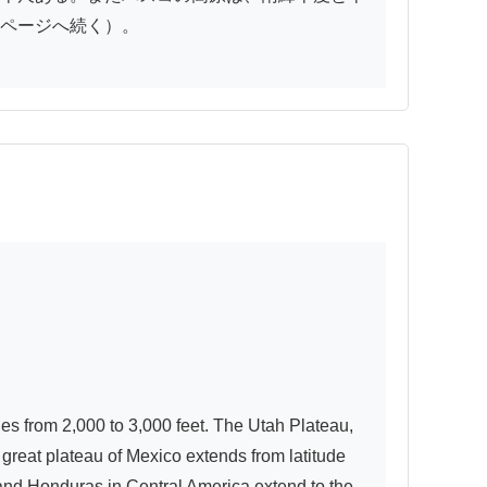
ページへ続く）。

es from 2,000 to 3,000 feet. The Utah Plateau, 
reat plateau of Mexico extends from latitude 
 and Honduras in Central America extend to the 