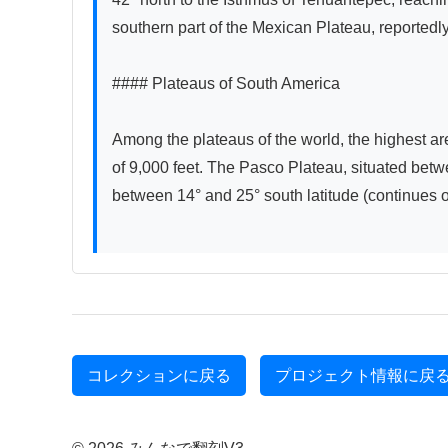
southern part of the Mexican Plateau, reportedly
#### Plateaus of South America

Among the plateaus of the world, the highest are
of 9,000 feet. The Pasco Plateau, situated betwe
between 14° and 25° south latitude (continues o
コレクションに戻る
プロジェクト情報に戻