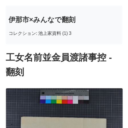
伊那市×みんなで翻刻
コレクション: 池上家資料 (1) 3
工女名前並金員渡諸事控 -
翻刻