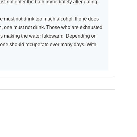
t not enter the bath immediately after eating.

e must not drink too much alcohol. If one does 
th, one must not drink. Those who are exhausted 
ways making the water lukewarm. Depending on 
y, one should recuperate over many days. With 