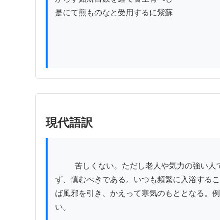
是にて煎ものなと受用するに紫蘇

現代語訳
          苦しくない。ただし老人や気力の強い人では大いに異なるであろう。自分の病気でなくとも、生まれつき体の弱い人は、気力が強いふりをしてはなら
ず、慎むべきである。いつも頻繁に入浴するこ
ば風邪を引き、かえって寒気のもととなる。例
い。
