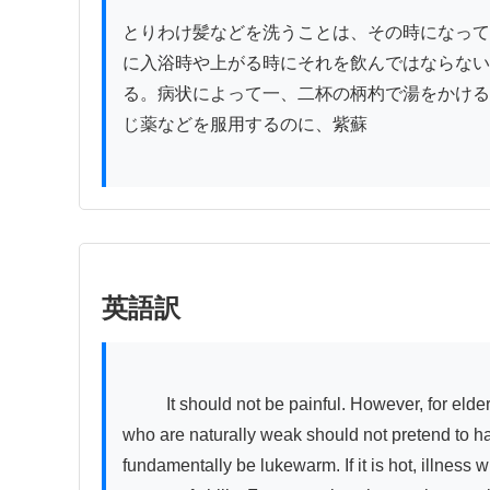
とりわけ髪などを洗うことは、その時になって
に入浴時や上がる時にそれを飲んではならない
る。病状によって一、二杯の柄杓で湯をかける
じ薬などを服用するのに、紫蘇

英語訳
          It should not be painful. However, for elderly people or those with strong constitutions, it will be greatly different. Even if it is not one's own illness, people 
who are naturally weak should not pretend to hav
fundamentally be lukewarm. If it is hot, illness