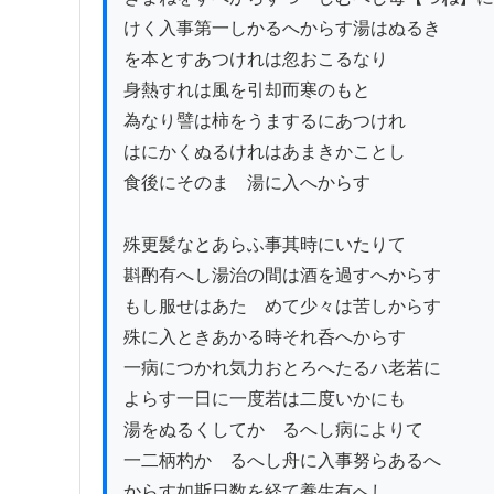
けく入事第一しかるへからす湯はぬるき

を本とすあつけれは忽おこるなり

身熱すれは風を引却而寒のもとゝ

為なり譬は柿をうまするにあつけれ

はにかくぬるけれはあまきかことし

食後にそのまゝ湯に入へからす

殊更髪なとあらふ事其時にいたりて

斟酌有へし湯治の間は酒を過すへからす

もし服せはあたゝめて少々は苦しからす

殊に入ときあかる時それ呑へからす

一病につかれ気力おとろへたるハ老若に

よらす一日に一度若は二度いかにも

湯をぬるくしてかゝるへし病によりて

一二柄杓かゝるへし舟に入事努らあるへ

からす如斯日数を経て養生有へし
