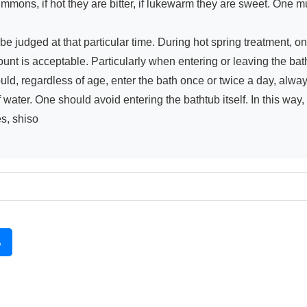
mmons, if hot they are bitter, if lukewarm they are sweet. One mus
 judged at that particular time. During hot spring treatment, on
unt is acceptable. Particularly when entering or leaving the ba
ould, regardless of age, enter the bath once or twice a day, al
f water. One should avoid entering the bathtub itself. In this wa
, shiso

る