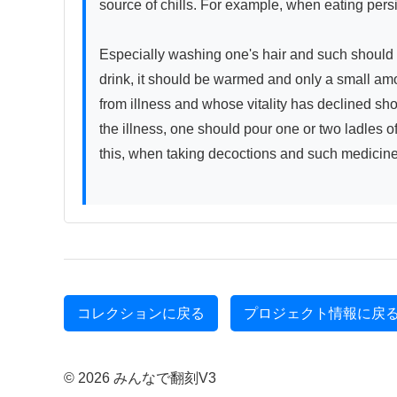
source of chills. For example, when eating persi
Especially washing one's hair and such should be
drink, it should be warmed and only a small amo
from illness and whose vitality has declined sh
the illness, one should pour one or two ladles o
this, when taking decoctions and such medicines
コレクションに戻る
プロジェクト情報に戻
© 2026 みんなで翻刻V3