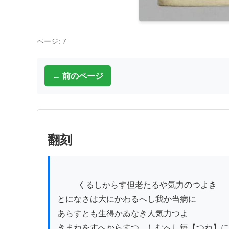
ページ: 7
← 前のページ
翻刻
          くるしからす但老たるや気力のつよき

とになさは大にかわるへし我か当病に

あらすとも生得かゐなき人気力つよ

きまねをすへからすつゝしむへし毎【つね】に