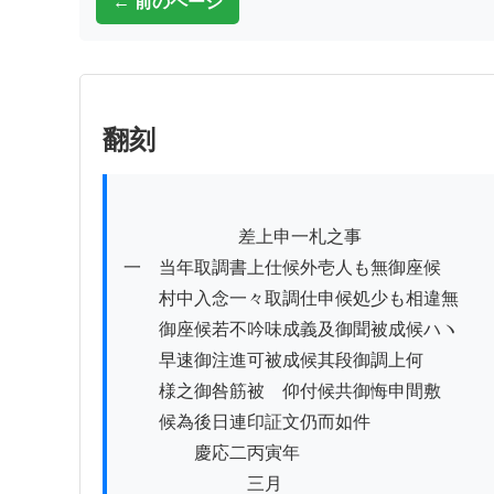
← 前のページ
翻刻
          　　　　差上申一札之事

一　当年取調書上仕候外壱人も無御座候

　　村中入念一々取調仕申候処少も相違無

　　御座候若不吟味成義及御聞被成候ハヽ

　　早速御注進可被成候其段御調上何

　　様之御咎筋被　仰付候共御悔申間敷

　　候為後日連印証文仍而如件

　　　　慶応二丙寅年

　　　　　　　三月
