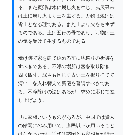
る。また寅卯は木に属し火を生じ、戌辰丑未
は土に属し火より土を生ずる。万物は焼けば
皆土となる理である。また土より火をも生ず
るのである。土は五行の母であり、万物は土
の気を受けて生ずるものである。

焼け跡で家を建て始める前に地祭りの祈祷を
すべきである。不浄の場所は壺を取り除き、
四尺四寸、深さも同じく古い土を掘り捨てて
清い土を入れ替えて新宅を普請すべきであ
る。不浄除けの法はあるが、求めに応じて差
し上げよう。

世に家相というものがあるが、中国では貴人
の館閣にのみ用いて、庶民以下が用いること
はなかったが、近代は諸国とも家相見が行わ