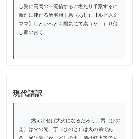
し爰に高岡の一流信するに堪たり予案するに
新たに建たる所宅相｜悪（あし）【ルビ原文
ママ】しといへとも陽気にて祟（たゝ）り薄
し家の古く

現代語訳
          燃え出せば大火になるだろう。丙（ひの
え）は火の兄、丁（ひのと）は火の弟であ
る。兄は竈（かまど）の火、弟は灯火等であ