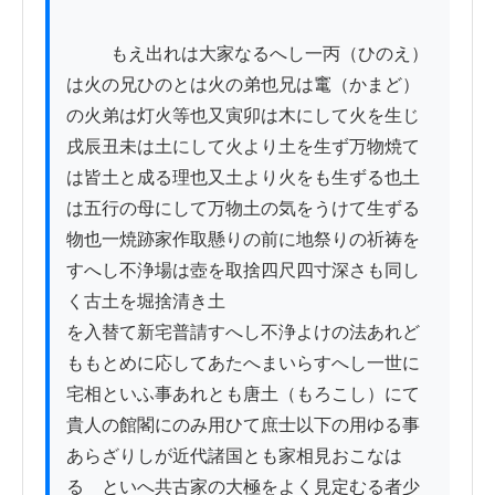
          もえ出れは大家なるへし一丙（ひのえ）
は火の兄ひのとは火の弟也兄は竃（かまど）
の火弟は灯火等也又寅卯は木にして火を生じ
戌辰丑未は土にして火より土を生ず万物焼て
は皆土と成る理也又土より火をも生ずる也土
は五行の母にして万物土の気をうけて生ずる
物也一焼跡家作取懸りの前に地祭りの祈祷を
すへし不浄場は壺を取捨四尺四寸深さも同し
く古土を堀捨清き土

を入替て新宅普請すへし不浄よけの法あれど
ももとめに応してあたへまいらすへし一世に
宅相といふ事あれとも唐土（もろこし）にて
貴人の館閣にのみ用ひて庶士以下の用ゆる事
あらざりしが近代諸国とも家相見おこなは
るゝといへ共古家の大極をよく見定むる者少