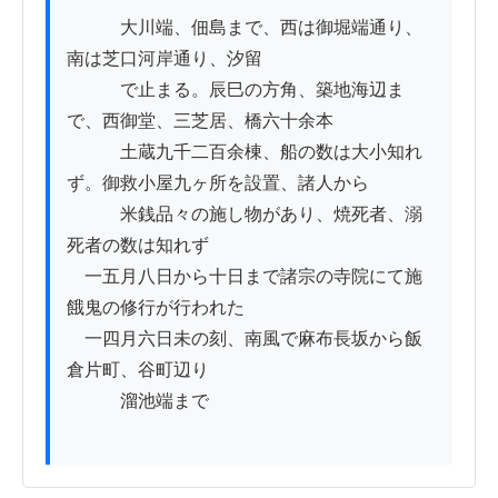
　　　大川端、佃島まで、西は御堀端通り、
南は芝口河岸通り、汐留

　　　で止まる。辰巳の方角、築地海辺ま
で、西御堂、三芝居、橋六十余本

　　　土蔵九千二百余棟、船の数は大小知れ
ず。御救小屋九ヶ所を設置、諸人から

　　　米銭品々の施し物があり、焼死者、溺
死者の数は知れず

　一五月八日から十日まで諸宗の寺院にて施
餓鬼の修行が行われた

　一四月六日未の刻、南風で麻布長坂から飯
倉片町、谷町辺り

　　　溜池端まで
