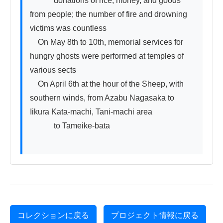
　　　donations of rice, money, and goods 
from people; the number of fire and drowning 
victims was countless

　On May 8th to 10th, memorial services for 
hungry ghosts were performed at temples of 
various sects

　On April 6th at the hour of the Sheep, with 
southern winds, from Azabu Nagasaka to 
Iikura Kata-machi, Tani-machi area

　　　to Tameike-bata

コレクションに戻る
プロジェクト情報に戻る