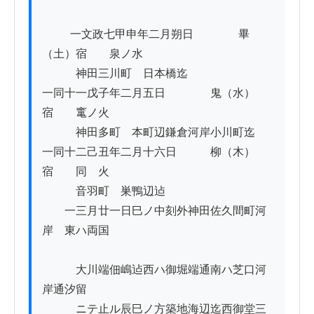
          一文政七甲申年二月朔日　　　　畢
（土）宿　　泉ノ水

　　　神田三川町ゟ日本橋迄

一同十一戊子年二月五日　　　　鬼（水）
宿　　竃ノ火

　　　神田多町ゟ本町辺鎌倉河岸小川町迄

一同十二己丑年二月十六日　　　柳（木）
宿　　同　火

　　　音羽町ゟ巣鴨辺迠

　　一三月廿一日巳ノ中刻外神田佐久間町河
岸ゟ東ハ両国

　　　大川端佃嶋迠西ハ御堀端通南ハ芝口河
岸通汐留

　　　ニテ止ル辰巳ノ方築地海辺迄西御堂三