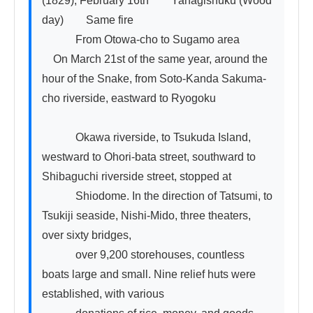
(1829), February 16th　　Yanagishuku (Wood 
day)　　Same fire

　　　From Otowa-cho to Sugamo area

　On March 21st of the same year, around the 
hour of the Snake, from Soto-Kanda Sakuma-
cho riverside, eastward to Ryogoku

　　　Okawa riverside, to Tsukuda Island, 
westward to Ohori-bata street, southward to 
Shibaguchi riverside street, stopped at

　　　Shiodome. In the direction of Tatsumi, to 
Tsukiji seaside, Nishi-Mido, three theaters, 
over sixty bridges,

　　　over 9,200 storehouses, countless 
boats large and small. Nine relief huts were 
established, with various
