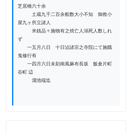
芝居橋六十余

　　　土蔵九千二百余船数大小不知　御救小
屋九ヶ所立諸人ゟ

　　　米銭品々施物有之焼亡人溺死人数しれ
ず

　　一五月八日ゟ十日迠諸宗之寺院にて施餓
鬼修行有

　　一四月六日未刻南風麻布長坂ゟ飯倉片町
谷町 辺

　　　溜池端迄
