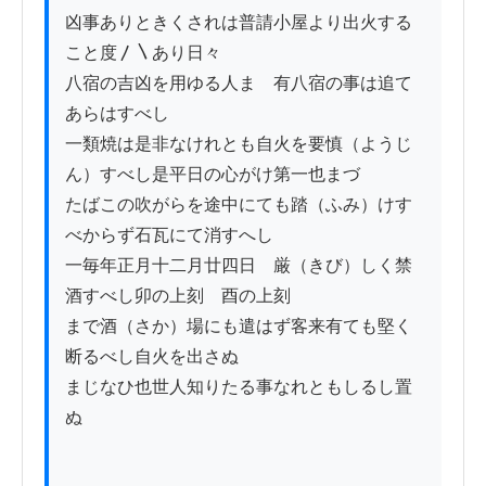
凶事ありときくされは普請小屋より出火する
こと度〳〵あり日々

八宿の吉凶を用ゆる人まゝ有八宿の事は追て
あらはすべし

一類焼は是非なけれとも自火を要慎（ようじ
ん）すべし是平日の心がけ第一也まづ

たばこの吹がらを途中にても踏（ふみ）けす
べからず石瓦にて消すへし

一毎年正月十二月廿四日　厳（きび）しく禁
酒すべし卯の上刻ゟ酉の上刻

まで酒（さか）場にも遣はず客来有ても堅く
断るべし自火を出さぬ

まじなひ也世人知りたる事なれともしるし置
ぬ
