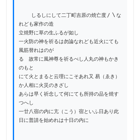
          しるしにして二丁町吉原の焼亡度〳〵な
れども家作の造

立焼野に草の生ふるが如し

一火防の神を祈るは勿論なれども近火にても
風筋替れはのが

るゝ故常に風神尊を祈るべし人丸の神もかき
のもと

にて火とまると云理にこそあれ又 易（ゑき）
か人相に火災のきざし

あらは早く祈念して何にても所持の品を焼す
つへし

一廿八宿の内に亢（こう）宿といふ日あり此
日に普請を始めれは十日の内に
