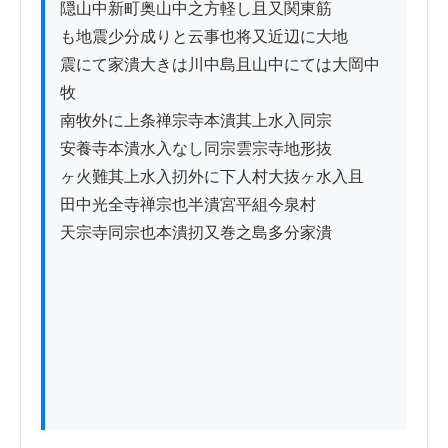
隠山中新町奥山中之方軽し且又関東筋

も地震少分成りと云事也将又近辺に大地

震にて家潰大きは川中島且山中にては大岡中
牧

南牧外に上条禅宗寺本潰其上水入同宗

安養寺本潰水入なし同宗雲宗寺地形抜

ヶ火難其上水入扨外に下人村大抜ヶ水入且

田中光全寺禅宗也半潰宮平組今泉村

天宗寺同宗也本潰扨又巻之島多分家潰
