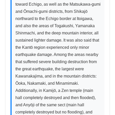
toward Echigo, as well as the Matsukawa-gumi 
and Ōmachi-gumi districts, from Shikajō 
northward to the Echigo border at Itoigawa, 
and also the areas of Togakushi, Yamanaka 
Shinmachi, and the deep mountain interior, all 
sustained lighter damage. It was also said that 
the Kantō region experienced only minor 
earthquake damage. Among the areas nearby 
that suffered severe building destruction from 
the great earthquake, the largest were 
Kawanakajima, and in the mountain districts: 
Ōoka, Nakamaki, and Minamimaki. 
Additionally, in Kamijō, a Zen temple (main 
hall completely destroyed and then flooded), 
and Anyōji of the same sect (main hall 
completely destroyed but no flooding), and 