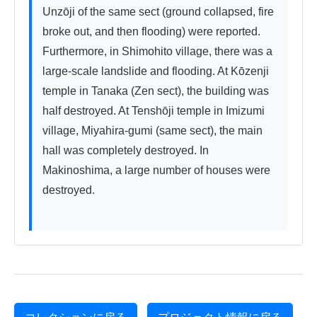
Unzōji of the same sect (ground collapsed, fire 
broke out, and then flooding) were reported. 
Furthermore, in Shimohito village, there was a 
large-scale landslide and flooding. At Kōzenji 
temple in Tanaka (Zen sect), the building was 
half destroyed. At Tenshōji temple in Imizumi 
village, Miyahira-gumi (same sect), the main 
hall was completely destroyed. In 
Makinoshima, a large number of houses were 
destroyed.
