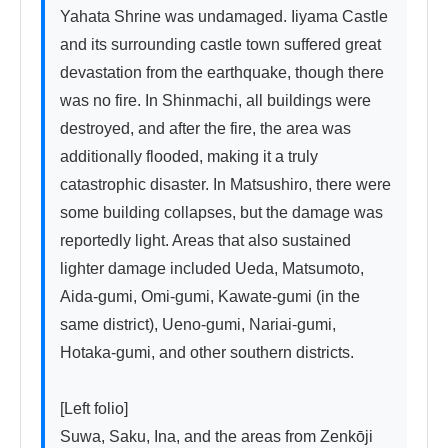
Yahata Shrine was undamaged. Iiyama Castle 
and its surrounding castle town suffered great 
devastation from the earthquake, though there 
was no fire. In Shinmachi, all buildings were 
destroyed, and after the fire, the area was 
additionally flooded, making it a truly 
catastrophic disaster. In Matsushiro, there were 
some building collapses, but the damage was 
reportedly light. Areas that also sustained 
lighter damage included Ueda, Matsumoto, 
Aida-gumi, Omi-gumi, Kawate-gumi (in the 
same district), Ueno-gumi, Nariai-gumi, 
Hotaka-gumi, and other southern districts.

[Left folio]

Suwa, Saku, Ina, and the areas from Zenkōji 