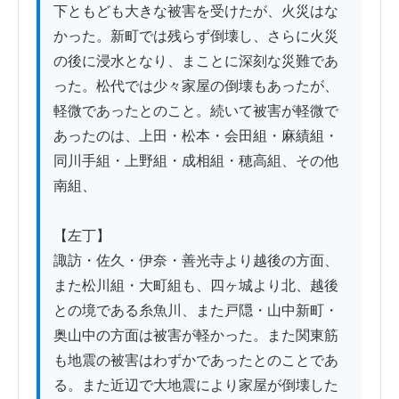
下ともども大きな被害を受けたが、火災はな
かった。新町では残らず倒壊し、さらに火災
の後に浸水となり、まことに深刻な災難であ
った。松代では少々家屋の倒壊もあったが、
軽微であったとのこと。続いて被害が軽微で
あったのは、上田・松本・会田組・麻績組・
同川手組・上野組・成相組・穂高組、その他
南組、

【左丁】

諏訪・佐久・伊奈・善光寺より越後の方面、
また松川組・大町組も、四ヶ城より北、越後
との境である糸魚川、また戸隠・山中新町・
奥山中の方面は被害が軽かった。また関東筋
も地震の被害はわずかであったとのことであ
る。また近辺で大地震により家屋が倒壊した