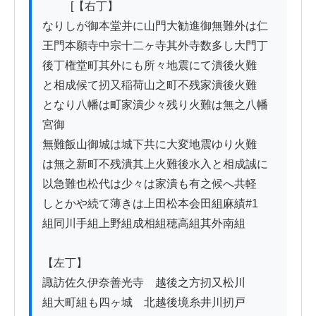
          [【右丁】

なりしが御本堂并に山門大勧進御無難外は仁

王門本願寺中宗十二ヶ寺其外寺数多し大門丁

後丁権堂町其外にも所々地震にて潰後火難

と相成候て扨又稲荷山之町不残家潰後火難

となり八幡は町家潰少々残り火難は無之八幡
宮御

無難飯山御城は城下共に大変地震ゆり火難

は無之新町不残潰其上火難後水入と相成誠に

以急難也松代は少々は家潰も有之候へ共軽

しとかや続て薄きは上田松本会田組麻績#1

組同川手組上野組成相組穂高組其外南組

【左丁】

諏訪佐久伊奈善光寺ゟ越後之方扨又松川

組大町組も四ヶ城ゟ北越後境糸井川扨戸
