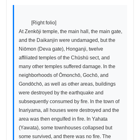
          [Right folio]

At Zenkōji temple, the main hall, the main gate, 
and the Daikanjin were undamaged, but the 
Niōmon (Deva gate), Honganji, twelve 
affiliated temples of the Chūshū sect, and 
many other temples suffered damage. In the 
neighborhoods of Ōmonchō, Gochō, and 
Gondōchō, as well as other areas, buildings 
were destroyed by the earthquake and 
subsequently consumed by fire. In the town of 
Inariyama, all houses were destroyed and the 
area was then engulfed in fire. In Yahata 
(Yawata), some townhouses collapsed but 
some survived, and there was no fire. The 