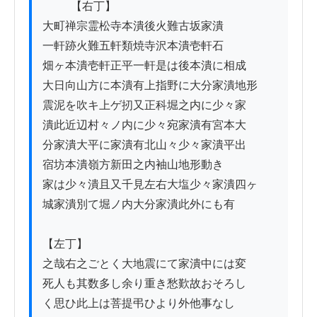
          【右丁】

大町禅宗霊松寺本潰後火難古坂家潰

一軒跡火難五軒類焼寺沢本潰壱軒石

畑ヶ本潰壱軒正平一軒是は後本潰に相成

大日向山方に本潰有上指野に大分家潰地形

震泥を吹キ上ゲ扨又正科堀之内に少々家

潰此近辺村々ノ内に少々宛家潰有宮本大

分家潰大平に家潰有北山々少々家潰平出

宿坊本潰嶺方新田之内袖山地形動き

家は少々潰且又千見左右大塩少々家潰四ヶ

城家潰別て堀ノ内大分家潰此外にも有

【左丁】

之哉右之ごとく大地震にて家潰中には変

死人も其数多し余り重き愁歎故おそろし

く思ひ此上は菩提弔ひより外他事なし
