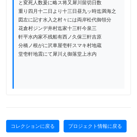
と変死人数爰に略ス将又犀川留切日数

重り四月十二日より十三日昼九ッ時迄満海之

図左に記す水入之村々には両岸松代御領分

花倉村ジンデ井村迄家十三軒今泉三

軒平水内家不残船有西ノ久保三軒吉原

分橋ノ根がに沢車屋壱軒スマキ村地蔵

堂壱軒地震にて犀川え御落堂上水内

コレクションに戻る
プロジェクト情報に戻る