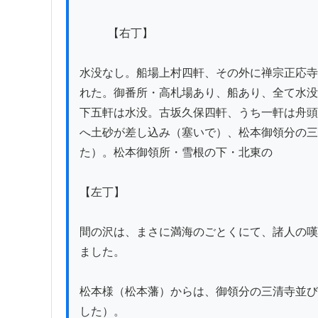
          【右丁】

水没なし。船場上村四軒、その外に禅宗正応寺
れた。御番所・高札場あり、船あり、全て水没
下五軒は水没。古坂久保四軒、うち一軒は舟頭
へ土砂が差し込み（塞いで）、松本御領分の三
た）。松本御領所・雪根の下・北東の

【左丁】

間の沢は、まさに満海のごとくにて、諸人の嘆
ました。

松本様（松本藩）からは、御領分の三清寺並び
した）。
