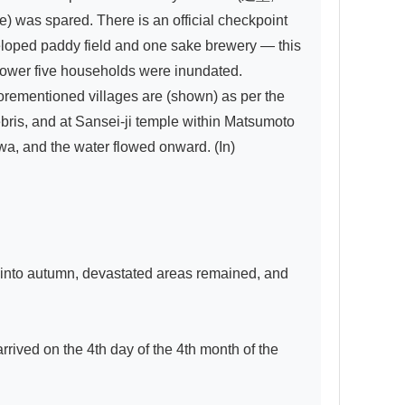
) was spared. There is an official checkpoint 
eloped paddy field and one sake brewery — this 
lower five households were inundated. 
ementioned villages are (shown) as per the 
is, and at Sansei-ji temple within Matsumoto 
a, and the water flowed onward. (In) 
n into autumn, devastated areas remained, and 
rived on the 4th day of the 4th month of the 