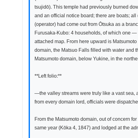
tsujidō). This temple had previously burned down
and an official notice board; there are boats; 
(operator) had come out from Ōtsuka as a branc
Furusaka-Kubo: 4 households, of which one — b
attached map. From here upward is Matsumoto do
domain, the Matsuo Falls filled with water and
Matsumoto domain, below Yukine, in the northe
**Left folio:**

—the valley streams were truly like a vast sea,
from every domain lord, officials were dispatche
From the Matsumoto domain, out of concern for th
same year (Kōka 4, 1847) and lodged at the admi