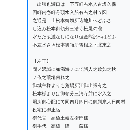
ゟ出張也瀬口はゞ下五軒右水入古坂久保

四軒内壱軒舟頭水入船有右之村々図

之通是ゟ上松本御領所込地川へどふさ

し込み松本御領分三清寺松尾の瀧

水たたゑ瀧なしになり但金熊沢へはどふ

不差水さき松本御領所雪根之下北東之

【左丁】

間ノ沢誠に如満海ノにて諸人之歎如之秋

ノ依之荒場何れ之

御城主様よりも荒場所江御出張有之

松本様よりは御領分三清寺并に水入之

場所御心配にて同四月四日に御到來大日向村

役宅に御止宿

御代官　高橋土岐左衛門様

御手代　高橋　隆　　蔵様
