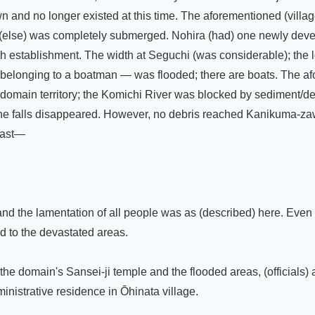
 and no longer existed at this time. The aforementioned (village
all (else) was completely submerged. Nohira (had) one newly dev
h establishment. The width at Seguchi (was considerable); the 
elonging to a boatman — was flooded; there are boats. The afor
main territory; the Komichi River was blocked by sediment/debr
 the falls disappeared. However, no debris reached Kanikuma-zaw
ast—

 and the lamentation of all people was as (described) here. Eve
d to the devastated areas.

e domain's Sansei-ji temple and the flooded areas, (officials) ar
nistrative residence in Ōhinata village.
