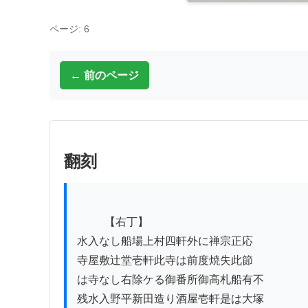
ページ: 6
← 前のページ
翻刻
          【右丁】　

水入なし船場上村四軒外に禅宗正応

寺屋敷辻堂壱軒此寺は前度焼失此節

は寺なし右除ケる御番所御高札船有不

残水入野平新田造り酒屋壱軒是は大塚
