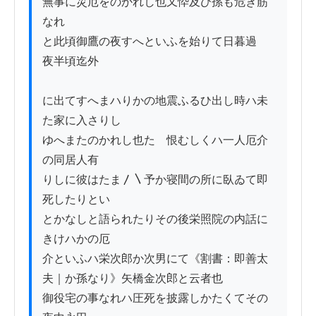
無事に災厄をのかれし也又忰及ひ孫も危き筋
なれ

と此頃御鷹の夜すへといふを始りて日暮過ゟ
夜半頃迄外

に出てすへまハりかの地震ふるひ出し時ハ未
た家に入さりし

ゆへまたのかれし也たゝ恨むしくハ一人厄介
の同居人有

りしに彼はたま〳〵予か寝間の所に臥ゐて即
死したりとい

とかなしと語られたりその後栄照院の内話に
きけハかの厄

介といふハ栄次郎か次男にて《割書：即善太
夫｜か孫なり》矢橋金次郎と云者也

御役宅の事なれハ圧死を披露しかたくてその