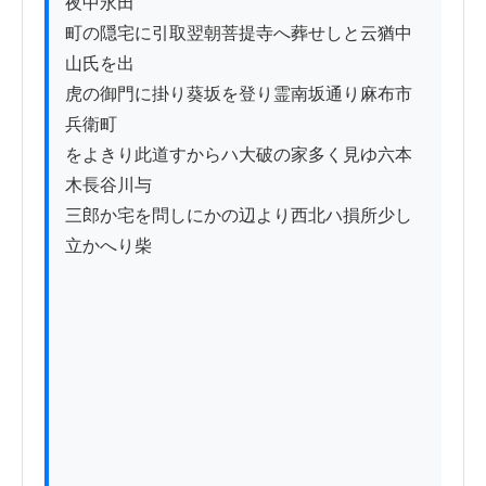
夜中永田

町の隠宅に引取翌朝菩提寺へ葬せしと云猶中
山氏を出

虎の御門に掛り葵坂を登り霊南坂通り麻布市
兵衛町

をよきり此道すからハ大破の家多く見ゆ六本
木長谷川与

三郎か宅を問しにかの辺より西北ハ損所少し
立かへり柴
