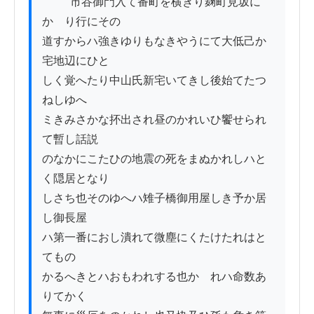
          市谷御門入て番町を横きり麹町見坂に
かゝり行にその

道すからハ強きゆりもなきやうにて大低己か
宅地辺にひと

しく覚へたり中山氏新宅いてきし後始てたつ
ねしゆへ

ミきみさかな抔出され昼のかれいひ饗せられ
て暫し話説

のなかにこたひの地震の死をまぬかれしハと
く隠居となり

しさち也そのゆへハ雉子橋御用屋しき予か居
し御長屋

ハ第一番におし潰れて微塵にくたけたれはと
てもの

かるへきとハおもわれする也かゝれハ命数あ
りてかく
