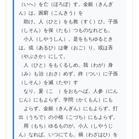
（いへ）を亡（ほろぼ）す。金銀（きんぎ
ん）は。困窮（こんきう）を

　助け。人（ひと）をも救（すく）ひ。子孫
（しそん）を保（たも）つものなれども。

　小人（しやうしん）。是をもちゆるとき
は。或（あるひ）は奢（おご）り。或は吝
（やぶさか）にして。

　人（ひと）をもくるしめ。我（わが）身
（み）も治（おさ）めず。終（つい）に子孫
（しそん）を滅（たや）す

　なり。爰（こゝ）をおもへば。人参（にん
じん）にもよらず。学問（かくもん）にも

　よらず。金銀（きんぎん）にもよらず。打
出（うちで）の小槌（こづち）にもよらず。

　用（もち）ゆるものが。小人（しやうじ
ん）なれば。いつにても。禍（わざはひ）を