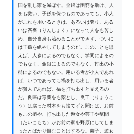
国を乱し家を滅ぼす。金銀は困窮を助け、人
をも救い、子孫を保つものであっても、小人
がこれを用いるときは、あるいは奢り、ある
いは吝嗇（りんしょく）になって人をも苦し
め、自分自身も治めることができず、ついに
は子孫を絶やしてしまうのだ。このことを思
えば、人参によるのでもなく、学問によるの
でもなく、金銀によるのでもなく、打出の小
槌によるのでもない。用いる者が小人であれ
ば、いつであっても禍を打ち出し、用いる者
が賢人であれば、福を打ち出すと見えるの
だ。良医は毒薬をも薬とし、良工（りょうこ
う）は腐った材木をも捨てずと聞けば、お前
もこの槌や、打ち出した遊女や芸子や幇間
（たいこもち）がお前の家を野原にしてしま
ったとばかり恨むことはするな。芸子、遊女