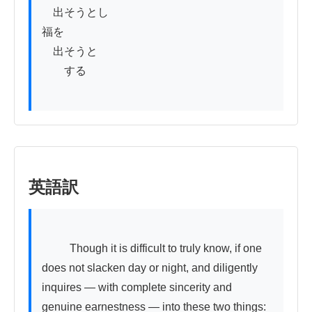
　出そうとし

福を

　出そうと

　　する

英語訳
          Though it is difficult to truly know, if one 
does not slacken day or night, and diligently 
inquires — with complete sincerity and 
genuine earnestness — into these two things: 