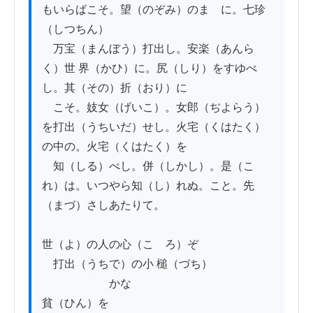
もいらばこそ。望（のぞみ）のまゝに。七珍
（しつちん）

　万宝（まんぼう）打出し。安楽（あんら
く）世 界（かひ）に。尻（しり）をすゆべ
し。其（その）折（おり）に

　こそ。妓女（げいこ）。女郎（ぢよらう）
を打出（うちいだ）せし。火宅（くはたく）
の中の。火宅（くはたく）を

　知（しる）べし。併（しかし）。是（こ
れ）は。いつやら知（し）れぬ。こと。先
（まづ）さしあたりて。

世（よ）の人の心（こゝろ）ぞ

　打出（うちで）の小 槌（づち）

　　　　　　かな

貧（ひん）を
