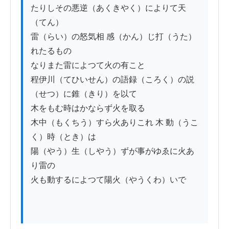
たりしその悪逆（あくきやく）によりて天
（てん）

雷（らい）の怒気相 感（かん）じ打（うた）
れたるもの

なりまた雷によつて火の有こと

程伊川（てひいせん）の語録（ころく）の説
（せつ）に錐（きり）を以て

木をもむ時はかならず火を取る

木中（もくちう）すら火ありこれ 木 動（うこ
く）時（とき）は

陽（やう）生（しやう）ずが事がゆゑに火あ
り雷の

火も動するによつて陽火（やうくわ）いで
