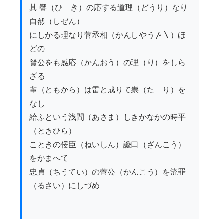
其 響（ひゞき）の応する道理（どうり）なり
自然（しぜん）

にしかる理なり菅丞相（かんしやう〴〵）ほ
どの

賢公をも感応（かんおう）の理（り）をしら
ざる

輩（ともから）は雷と成りて祟（たゝり）を
なし

給ふという浅間（あさま）しきかなかの時平
（ときひら）

こときの佞臣（ねいしん）讒口（ざんこう）
をかまへて

忠貞（ちうてい）の菅公（かんこう）を流罪
（るさい）にしづめ
