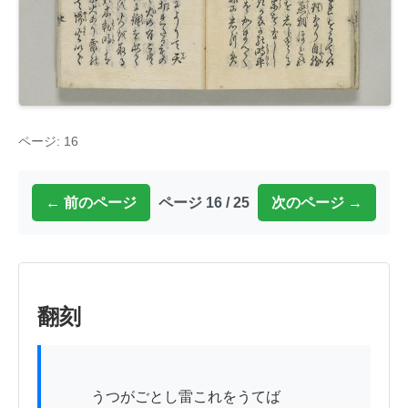
ページ: 16
← 前のページ
ページ 16 / 25
次のページ →
翻刻
          うつがごとし雷これをうてば
