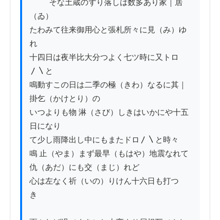
          そな土蔵のずり落しは数多あり家｜居
（ゐ）

たわみて往来御用心と張札所々に見（み）ゆ
れ

十四日は夜半比大分つよく七ツ時に又トロ
〳〵と

鳴動すこの日は二季の極（きわ）なるに其｜
掛乞（かけとり）の

いつよりも物 淋（さび）しきはいかにや十五
日になり

て少し雨降出し中にもまたドロ〳〵と時々

鳴 止（やま）まず最早（もはや）地震なれて
仇（あだ）にも交（まじ）れど

心は左なく祈（いの）りけん十六日も打つゞ
き
