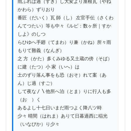
雨ふれば過（すき）し大変より屋根瓦（やね
かわら）ずりおり

番匠（だいく）瓦 師（し） 左官手伝（さくわ
んてつたい）等も中々《ルビ：数ヶ所｜すか
しよ》のしつ

らひゆへ手廻（てまわ）り兼（かね）所々雨
もりて難義（なんぎ）

之 方（かた）多くみゆる又土蔵の傍（そば）
に建（たつ）小 家（いへ）は

土のずり落ん事をも恐（おそ）れて案（あ
ん）じ過（すご）

して夜な〳〵他所へ泊（とま）りに行人も多
（おゝ）く

あるよし十七日いまだ雨つよく降八ツ時

少々 晴間（はれま）ありて日暮過西に稲光
（いなびか）り少々
