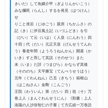
きいだ）して魚鱗介甲（ぎよりんかいこう）
みな爛死（らんし）するを発見（はつけん）
せ

りこと准后（じゆごう）親房（ちかふさ）の
記（き）に伊豆風土記（いづふどき）を引
（ひい）て云（いは）く人皇（にんわう）四

十四｜代（だい）元正天皇（げんせうてんわ
う）養老年間（ようろうねんかん）開基（か
いき）すと而して其説（そのせつ）また

未（いま）だ詳（つまびら）かならず其後
（そののち）天平勝宝（てんぺうせうほう）
元年（ぐわんねん）己丑（きちう）箱根山
（はこねさん）金剛（こんごう）

王院（わういん）第（だい）四｜祖（そ）万
巻上人（まんぐわんせうにん）《割書：上人
洛陽の人沙弥智仁の子嘗｜て方広経一万巻読