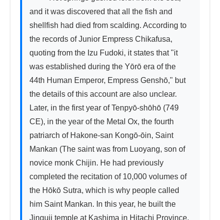
and it was discovered that all the fish and 
shellfish had died from scalding. According to 
the records of Junior Empress Chikafusa, 
quoting from the Izu Fudoki, it states that "it 
was established during the Yōrō era of the 
44th Human Emperor, Empress Genshō," but 
the details of this account are also unclear. 
Later, in the first year of Tenpyō-shōhō (749 
CE), in the year of the Metal Ox, the fourth 
patriarch of Hakone-san Kongō-ōin, Saint 
Mankan (The saint was from Luoyang, son of 
novice monk Chijin. He had previously 
completed the recitation of 10,000 volumes of 
the Hōkō Sutra, which is why people called 
him Saint Mankan. In this year, he built the 
Jinguji temple at Kashima in Hitachi Province. 