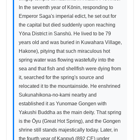
In the seventh year of Kōnin, responding to 
Emperor Saga's imperial edict, he set out for 
the capital but died suddenly upon reaching 
Yōna District in Sanshū. He lived to be 79 
years old and was buried in Kuwahara Village, 
Hakone), pitying that such miraculous hot 
spring water was flowing wastefully into the 
sea and that fish and shellfish were dying from 
it, searched for the spring's source and 
relocated it to the mountainside. He enshrined 
Sukunahikona-no-kami nearby and 
established it as Yunomae Gongen with 
Yakushi Buddha as the main deity. That spring 
is the Ōyu (Great Hot Spring), and the Gongen 
shrine still stands majestically today. Later, in 
the fourth year of Kanpyō (892 CE) under 