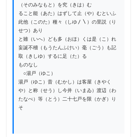
（そのみなもと）を究（きは）む

ること能（あた）はずして止（や）むといふ
此他（このた）種々（しゆ〳〵）の里説（り
せつ）あり

と雖（いへ）ども多（おほ）くは是（こ）れ
妄誕不稽（もうたんふけい）毫（ごう）も記
取（きしゆ）するに足（た）る

ものなし

　○湯戸（ゆこ）

湯戸（ゆこ）昔（むかし）は客屋（きやく
や）と称（せう）し今井（いまゐ）渡辺（わ
たなべ）等（とう）二十七戸を限（かぎ）り
そ
