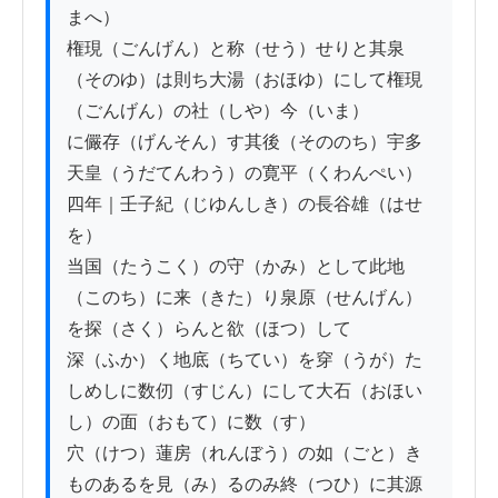
まへ）

権現（ごんげん）と称（せう）せりと其泉
（そのゆ）は則ち大湯（おほゆ）にして権現
（ごんげん）の社（しや）今（いま）

に儼存（げんそん）す其後（そののち）宇多
天皇（うだてんわう）の寛平（くわんぺい）
四年｜壬子紀（じゆんしき）の長谷雄（はせ
を）

当国（たうこく）の守（かみ）として此地
（このち）に来（きた）り泉原（せんげん）
を探（さく）らんと欲（ほつ）して

深（ふか）く地底（ちてい）を穿（うが）た
しめしに数仞（すじん）にして大石（おほい
し）の面（おもて）に数（す）

穴（けつ）蓮房（れんぼう）の如（ごと）き
ものあるを見（み）るのみ終（つひ）に其源