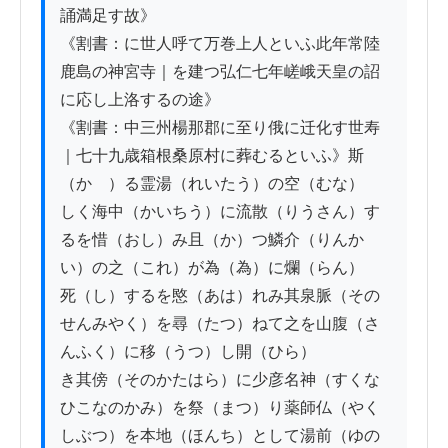
誦満足す故》

《割書：に世人呼て万巻上人といふ此年常陸
鹿島の神宮寺｜を建つ弘仁七年嵯峨天皇の詔
に応し上洛するの途》

《割書：中三州楊那郡に至り俄に迁化す世寿
｜七十九歳箱根桑原村に葬むるといふ》斯
（かゝ）る霊湯（れいたう）の空（むな）

しく海中（かいちう）に流散（りうさん）す
るを惜（おし）み且（か）つ鱗介（りんか
い）の之（これ）が為（為）に爛（らん）

死（し）するを愍（あは）れみ其泉脈（その
せんみやく）を尋（たつ）ねて之を山腹（さ
んふく）に移（うつ）し開（ひら）

き其傍（そのかたはら）に少彦名神（すくな
ひこなのかみ）を祭（まつ）り薬師仏（やく
しぶつ）を本地（ほんち）として湯前（ゆの