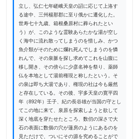
立し、弘仁七年嵯峨天皇の詔に応じて上洛す
る途中、三州楊那郡に至り俄かに遷化した。
世寿七十九歳、箱根桑原村に葬られたとい
う）が、このような霊験あらたかな湯が空し
く海中に流れ散ってしまうのを惜しみ、かつ
魚介類がそのために爛れ死んでしまうのを憐
れんで、その泉脈を探し求めてこれを山腹に
移し開き、その傍らに少彦名神を祭り、薬師
仏を本地として湯前権現と称したという。そ
の泉は即ち大湯であり、権現の社は今も厳然
と存在している。その後、宇多天皇の寛平四
年（892年）壬子、紀の長谷雄が当国の守とし
てこの地に来て、泉原を探索しようと欲して
深く地底を穿たせたところ、数仞の深さで大
石の表面に数個の穴が蓮房のようにあるのを
見ただけで、ついにその源を究めることがで