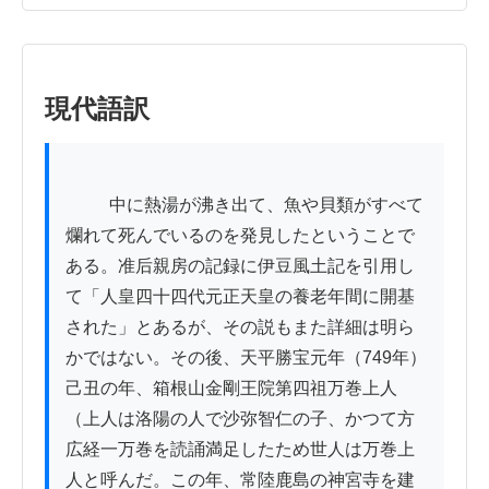
現代語訳
          中に熱湯が沸き出て、魚や貝類がすべて
爛れて死んでいるのを発見したということで
ある。准后親房の記録に伊豆風土記を引用し
て「人皇四十四代元正天皇の養老年間に開基
された」とあるが、その説もまた詳細は明ら
かではない。その後、天平勝宝元年（749年）
己丑の年、箱根山金剛王院第四祖万巻上人
（上人は洛陽の人で沙弥智仁の子、かつて方
広経一万巻を読誦満足したため世人は万巻上
人と呼んだ。この年、常陸鹿島の神宮寺を建