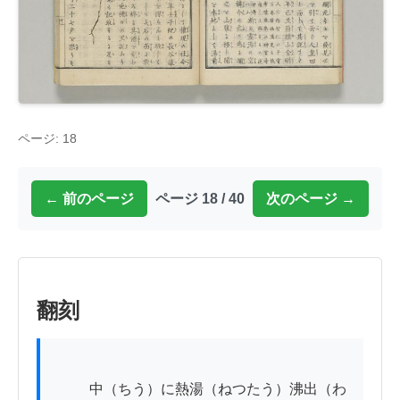
ページ: 18
← 前のページ
ページ 18 / 40
次のページ →
翻刻
          中（ちう）に熱湯（ねつたう）沸出（わ