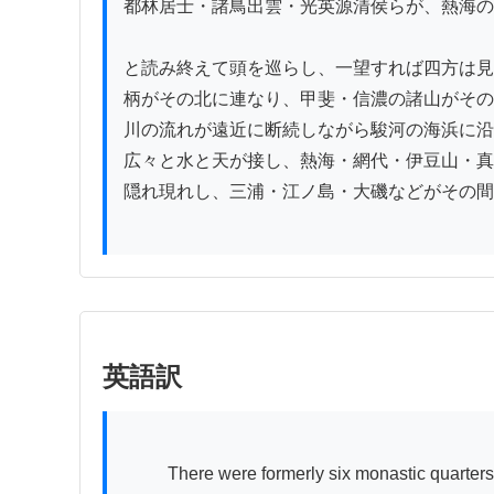
都林居士・諸鳥出雲・光英源清侯らが、熱海の
と読み終えて頭を巡らし、一望すれば四方は見
柄がその北に連なり、甲斐・信濃の諸山がその
川の流れが遠近に断続しながら駿河の海浜に沿
広々と水と天が接し、熱海・網代・伊豆山・真
隠れ現れし、三浦・江ノ島・大磯などがその間
英語訳
          There were formerly six monastic quarters, but now only four remain, including Genshūbō and Dōshōbō. According to tradition, a mountain bandit from 