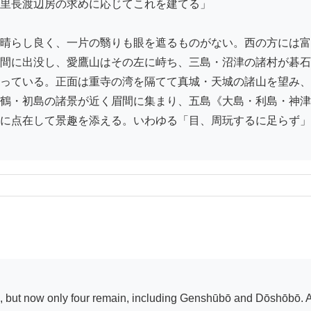
里長渡辺房の求めに応じてこれを建てる」

晴らし良く、一片の翳りも眼を遮るものがない。西の方には富
間に出没し、愛鷹山はその左に峙ち、三島・沼津の諸村が碁石
っている。正面は重寺の湾を隔てて真城・天城の諸山を望み、
鶴・初島の諸景が近く眉間に集まり、五島《大島・利島・神津
に点在して景趣を添える。いわゆる「目、周玩するに足らず」
