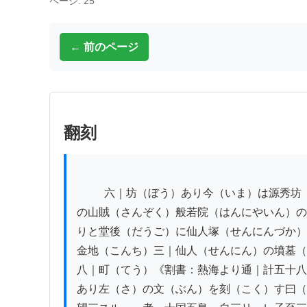
ページ: 25
← 前のページ
翻刻
          六｜坊（ぼう）あり今（いま）は源秀坊（げんしゆうぼう）道正坊（だうせうぼう）等（とう）四｜箇（こ）のみ相伝（あいつた）ふ箱根（はこね）

の山賊（さんぞく）般若院（はんにやいん）の
りと堂後（だうご）に仙人塚（せんにんづか）
金地（こんち）三｜仙人（せんにん）の墳墓（
八｜町（てう）《割書：熱海より通｜計五十八
あり左（さ）の文（ぶん）を刻（こく）す曰（