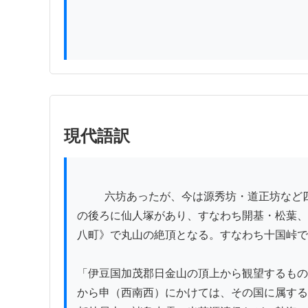
現代語訳
          六坊あったが、今は源秀坊・道正坊など四箇所のみである。伝えによると、箱根の山賊が般若院の僧某に感化されて得度し、ここに住したという。堂
の後ろに仙人塚があり、すなわち開基・松葉、
八町》で丸山の絶頂となる。すなわち十国峠で
「伊豆国加茂郡日金山の頂上から観望するもの
から申（西南西）にかけては、その国に属する