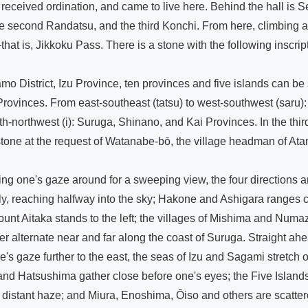
eived ordination, and came to live here. Behind the hall is Senn
 second Randatsu, and the third Konchi. From here, climbing anot
is, Jikkoku Pass. There is a stone with the following inscripti
District, Izu Province, ten provinces and five islands can be se
inces. From east-southeast (tatsu) to west-southwest (saru): th
h-northwest (i): Suruga, Shinano, and Kai Provinces. In the third
tone at the request of Watanabe-bō, the village headman of Atam
ing one's gaze around for a sweeping view, the four directions ar
ly, reaching halfway into the sky; Hakone and Ashigara ranges co
Aitaka stands to the left; the villages of Mishima and Numazu a
er alternate near and far along the coast of Suruga. Straight ah
 gaze further to the east, the seas of Izu and Sagami stretch ou
, and Hatsushima gather close before one's eyes; the Five Isl
distant haze; and Miura, Enoshima, Ōiso and others are scatter