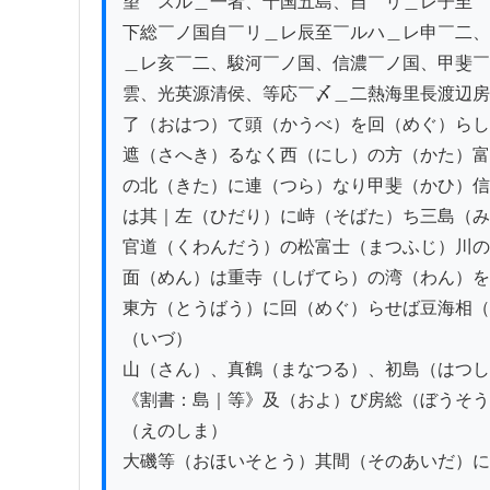
望￣スル＿一者、十国五島、自￣リ＿レ子至￣
下総￣ノ国自￣リ＿レ辰至￣ルハ＿レ申￣二、
＿レ亥￣二、駿河￣ノ国、信濃￣ノ国、甲斐￣
雲、光英源清侯、等応￣〆＿二熱海里長渡辺房
了（おはつ）て頭（かうべ）を回（めぐ）らし
遮（さへき）るなく西（にし）の方（かた）富
の北（きた）に連（つら）なり甲斐（かひ）信
は其｜左（ひだり）に峙（そばた）ち三島（み
官道（くわんだう）の松富士（まつふじ）川の
面（めん）は重寺（しげてら）の湾（わん）を
東方（とうばう）に回（めぐ）らせば豆海相（
（いづ）

山（さん）、真鶴（まなつる）、初島（はつし
《割書：島｜等》及（およ）び房総（ぼうそう
（えのしま）

大磯等（おほいそとう）其間（そのあいだ）に