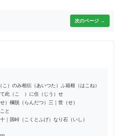
次のページ →
て此（こゝ）に住（じう）せ

せ）欄脱（らんだつ）三｜世（せ）

こと

十｜国峠（こくとふげ）なり石（いし）
