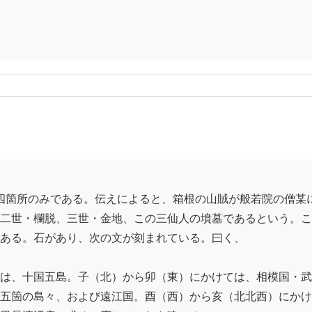
二世・欄脱、三世・金地、この三仙人の墳墓であるという。こ
ある。石があり、次の文が刻まれている。曰く、

は、十国五島。子（北）から卯（東）にかけては、相模国・武
五箇の島々、および遠江国。酉（西）から亥（北北西）にかけ