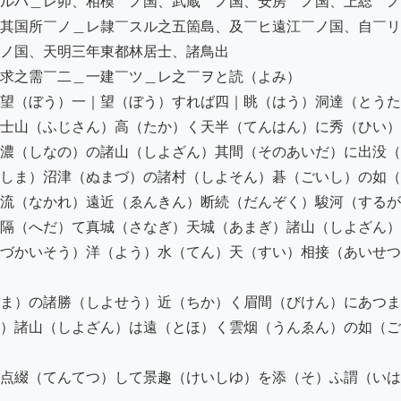
ルハ＿レ卯、相模￣ノ国、武蔵￣ノ国、安房￣ノ国、上総￣ノ
其国所￣ノ＿レ隷￣スル之五箇島、及￣ヒ遠江￣ノ国、自￣リ
ノ国、天明三年東都林居士、諸鳥出

求之需￣二＿一建￣ツ＿レ之￣ヲと読（よみ）

望（ぼう）一｜望（ぼう）すれば四｜眺（はう）洞達（とうた
士山（ふじさん）高（たか）く天半（てんはん）に秀（ひい）
濃（しなの）の諸山（しよざん）其間（そのあいだ）に出没（
しま）沼津（ぬまづ）の諸村（しよそん）碁（ごいし）の如（
流（なかれ）遠近（ゑんきん）断続（だんぞく）駿河（するが
隔（へだ）て真城（さなぎ）天城（あまぎ）諸山（しよざん）
づかいそう）洋（よう）水（てん）天（すい）相接（あいせつ
ま）の諸勝（しよせう）近（ちか）く眉間（びけん）にあつま
）諸山（しよざん）は遠（とほ）く雲烟（うんゑん）の如（ご
点綴（てんてつ）して景趣（けいしゆ）を添（そ）ふ謂（いは