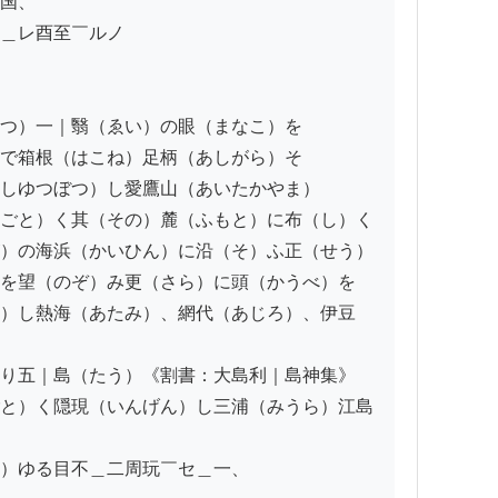
国、

＿レ酉至￣ルノ

つ）一｜翳（ゑい）の眼（まなこ）を

で箱根（はこね）足柄（あしがら）そ

しゆつぼつ）し愛鷹山（あいたかやま）

ごと）く其（その）麓（ふもと）に布（し）く

）の海浜（かいひん）に沿（そ）ふ正（せう）

を望（のぞ）み更（さら）に頭（かうべ）を

）し熱海（あたみ）、網代（あじろ）、伊豆
り五｜島（たう）《割書：大島利｜島神集》

と）く隠現（いんげん）し三浦（みうら）江島
）ゆる目不＿二周玩￣セ＿一、
