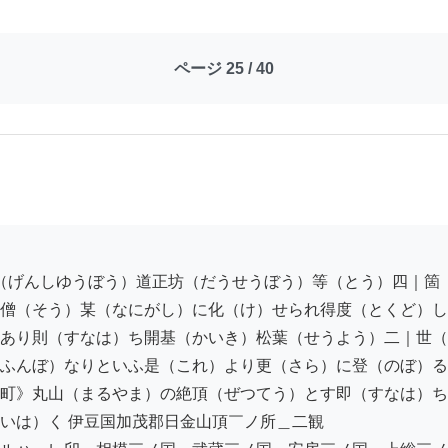
ページ 25 / 40
僧（そう）某（なにがし）に化（け）せられ得度（とくど）し
あり則（すなは）ち開基（かいき）松葉（せうよう）二｜世（
ふんぼ）なりといふ是（これ）より更（さら）に登（のぼ）る
町》丸山（まるやま）の絶頂（ぜつてう）とす即（すなは）ち
いは）く 伊豆国加茂郡日金山頂￣ノ所＿二観
