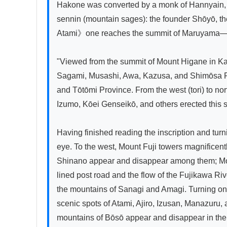
Hakone was converted by a monk of Hannyain, rec
sennin (mountain sages): the founder Shōyō, the
Atami》one reaches the summit of Maruyama—that 
"Viewed from the summit of Mount Higane in Kamo 
Sagami, Musashi, Awa, Kazusa, and Shimōsa Prov
and Tōtōmi Province. From the west (tori) to nort
Izumo, Kōei Genseikō, and others erected this s
Having finished reading the inscription and turn
eye. To the west, Mount Fuji towers magnificent
Shinano appear and disappear among them; Mount 
lined post road and the flow of the Fujikawa Riv
the mountains of Sanagi and Amagi. Turning one's
scenic spots of Atami, Ajiro, Izusan, Manazuru
mountains of Bōsō appear and disappear in the 