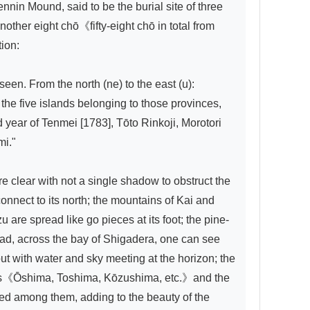
in Mound, said to be the burial site of three 
her eight chō《fifty-eight chō in total from 
on:

en. From the north (ne) to the east (u): 
e five islands belonging to those provinces, 
 year of Tenmei [1783], Tōto Rinkoji, Morotori 
i."

e clear with not a single shadow to obstruct the 
nnect to its north; the mountains of Kai and 
re spread like go pieces at its foot; the pine-
ead, across the bay of Shigadera, one can see 
t with water and sky meeting at the horizon; the 
ands《Ōshima, Toshima, Kōzushima, etc.》and the 
ed among them, adding to the beauty of the 