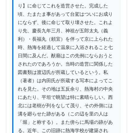
り】に命じてこれを造営させた。完成した
頃、たまたま事があって台駕はついにお成り
にならず、後に命じて取り壊させた。これよ
り先、慶長九年三月、神祖が五郎太丸（義
利）・長福丸（頼宜）を伴って京に上られた
時、熱海を経過して温泉に入浴されること七
日間に及んだ。猷廟はこの先例にならおうと
されたのであろうか。当時の造営に関係した
図書類は渡辺氏が所蔵しているという。私
（著者）は内田氏が所蔵する写本によってこ
れを見た。その地は五反余り、熱海村の中央
にあたり、平坦で眺望は特に素晴らしい。西
北には老樹が列をなして茂り、その外側には
溝を廻らせた跡がある（この辺を里の人は
「堀」と称する）。また傍らに馬場の跡があ
る。近年、この旧跡に熱海学校が建築され