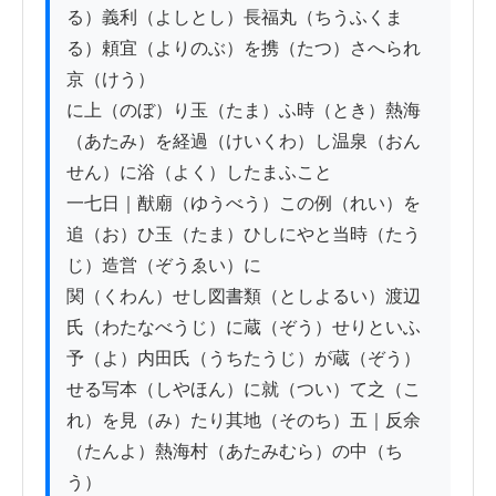
る）義利（よしとし）長福丸（ちうふくま
る）頼宜（よりのぶ）を携（たつ）さへられ
京（けう）

に上（のぼ）り玉（たま）ふ時（とき）熱海
（あたみ）を経過（けいくわ）し温泉（おん
せん）に浴（よく）したまふこと

一七日｜猷廟（ゆうべう）この例（れい）を
追（お）ひ玉（たま）ひしにやと当時（たう
じ）造営（ぞうゑい）に

関（くわん）せし図書類（としよるい）渡辺
氏（わたなべうじ）に蔵（ぞう）せりといふ
予（よ）内田氏（うちたうじ）が蔵（ぞう）

せる写本（しやほん）に就（つい）て之（こ
れ）を見（み）たり其地（そのち）五｜反余
（たんよ）熱海村（あたみむら）の中（ち
う）
