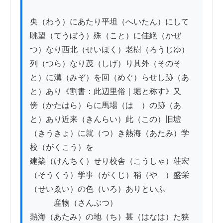
央（わう）にあたり平坦（へいたん）にして
眺望（てうぼう）殊（こと）に佳絶（かぜ
つ）なり西北（せいほく）老樹（ろうじゆ）

列（つら）なり茂（しげ）り其外（そのそ
と）に溝（みぞ）を回（めぐ）らせし跡（あ
と）あり《割書：此辺里俗｜堀と称す》又

傍（かたはら）らに馬場（はゝ）の跡（あ
と）あり近来（きんらい）此（この）旧墟
（きうきょ）に就（つ）き熱海（あたみ）学
校（がくこう）を

建築（けんちく）せり校舎（こうしゃ）荘宏
（そうくう）学事（がくじ）稍（やゝ）盛栄
（せいゑい）の色（いろ）ありといふ

　　　産物（さんぶつ）

熱海（あたみ）の地（ち）甚（はなは）た狭