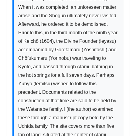
When it was completed, an unforeseen matter 
arose and the Shogun ultimately never visited. 
Afterward, he ordered it to be demolished. 
Prior to this, in the third month of the ninth year 
of Keichō (1604), the Divine Founder (Ieyasu) 
accompanied by Gorōtamaru (Yoshitoshi) and 
Chōfukumaru (Yorinobu) was traveling to 
Kyoto, and passed through Atami, bathing in 
the hot springs for a full seven days. Perhaps 
Yūbyō (Iemitsu) wished to follow this 
precedent. Documents related to the 
construction at that time are said to be held by 
the Watanabe family. I (the author) examined 
these through a manuscript copy held by the 
Uchida family. The site covers more than five 
tan of land, situated at the center of Atami 