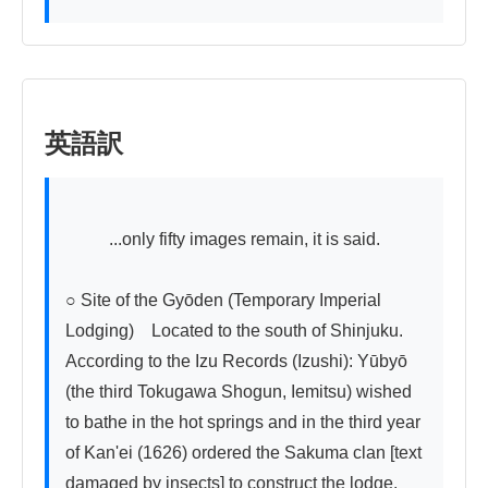
英語訳
          ...only fifty images remain, it is said.

○ Site of the Gyōden (Temporary Imperial 
Lodging)　Located to the south of Shinjuku. 
According to the Izu Records (Izushi): Yūbyō 
(the third Tokugawa Shogun, Iemitsu) wished 
to bathe in the hot springs and in the third year 
of Kan'ei (1626) ordered the Sakuma clan [text 
damaged by insects] to construct the lodge. 