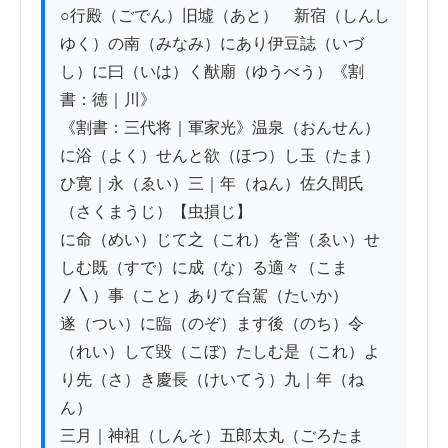
○行殿（ごでん）旧墟（あと）　新宿（しんし
ゆく）の南（みなみ）にあり伊豆誌（いづ
し）に曰（いは）く猷廟（ゆうべう）《割
書：徳｜川》

《割書：三代将｜軍家光》温泉（おんせん）
に浴（よく）せんと欲（ほつ）し玉（たま）
ひ寛｜永（ゑい）三｜年（ねん）佐久間氏
（さくまうじ）【虫損じ】

に命（めい）じて之（これ）を営（ゑい）せ
しむ既（すで）に成（な）る適々（こま
〳〵）事（こと）ありて台駕（たいか）

遂（つい）に臨（のぞ）ます後（のち）令
（れい）して毀（こぼ）たしむ是（これ）よ
り先（さ）き慶長（けいてう）九｜年（ね
ん）

三月｜神祖（しんそ）五郎太丸（ごろたま