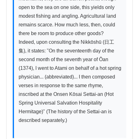
open to the sea on one side, this yields only 
modest fishing and angling. Agricultural land 
remains scarce. How much less, then, could 
there be room to produce other goods?

Indeed, upon consulting the Nikkōshū (日工
集), it states: "On the seventeenth day of the 
second month of the seventh year of Ōan 
(1374), I went to Atami on behalf of a hot spring 
physician... (abbreviated)... I then composed 
verses in response to the same rhyme, 
inscribed at the Onsen Kōsai Settai-an (Hot 
Spring Universal Salvation Hospitality 
Hermitage)" (The history of the Settai-an is 
described separately.)
