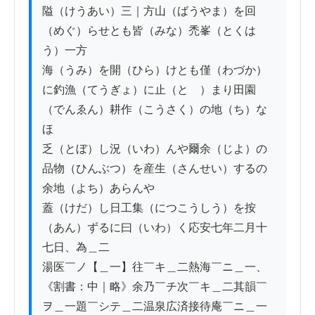
隘（けうあい）三｜方山（ばうやま）を回
（めぐ）らせとも皆（みな）禿峯（とくは
う）一方

海（うみ）を開（ひら）けとも僅（わづか）
に釣漁（てうぎょ）に止（とゞ）まり田園
（でんゑん）耕作（こうさく）の地（ち）な
ほ

乏（とぼ）し況（いわ）んや爾余（じよ）の
品物（ひんぶつ）を産生（さんせい）するの
余地（よち）あらんや

蓋（けだ）し日工集（につこうしう）を按
（あん）ずるに曰（いわ）く応安七年二月十
七日、為＿二

湯医￣ノ【＿一】往￣キ＿二熱海￣ニ＿一、
《割書：中｜略》余乃￣チ次￣キ＿二其韻￣
ヲ＿一題￣シテ＿二温泉広済接待庵￣ニ＿一