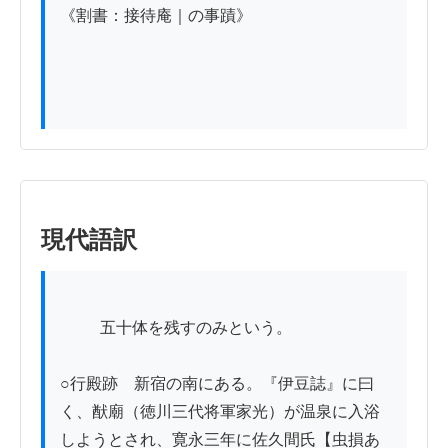
《割書：接待庵｜の事蹟》

現代語訳
          五十体を残すのみという。

○行殿跡　新宿の南にある。『伊豆誌』に曰
く、猷廟（徳川三代将軍家光）が温泉に入浴
しようとされ、寛永三年に佐久間氏【虫損あ