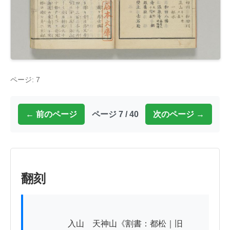
ページ: 7
← 前のページ
ページ 7 / 40
次のページ →
翻刻
          　　入山　天神山《割書：都松｜旧