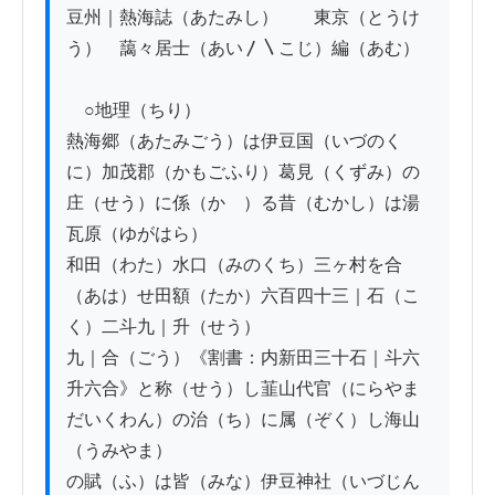
豆州｜熱海誌（あたみし）　　東京（とうけ
う）　藹々居士（あい〳〵こじ）編（あむ）

　○地理（ちり）

熱海郷（あたみごう）は伊豆国（いづのく
に）加茂郡（かもごふり）葛見（くずみ）の
庄（せう）に係（かゝ）る昔（むかし）は湯
瓦原（ゆがはら）

和田（わた）水口（みのくち）三ヶ村を合
（あは）せ田額（たか）六百四十三｜石（こ
く）二斗九｜升（せう）

九｜合（ごう）《割書：内新田三十石｜斗六
升六合》と称（せう）し韮山代官（にらやま
だいくわん）の治（ち）に属（ぞく）し海山
（うみやま）

の賦（ふ）は皆（みな）伊豆神社（いづじん