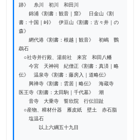
跡》　糸川　初川　和田川

　　錦浦《割書：観音｜窟》　日金山《割
書：十国｜峠》　伊豆山《割書：古々井｜の
森》

　　網代港《割書：根越｜観音》　初嶋　鸚
鵡石

　○社寺并行殿、湯前社　来宮　和田八幡

　　今宮　天神祠　紀僧正《割書：真済｜略
伝》　温泉寺《割書：藤房入｜道略伝》

　　興禅寺《割書：雲居｜略伝》　海蔵寺　
医王寺《割書：太田駒｜千代墓》　潮

　　音寺　大乗寺　誓欣院　行伝旧趾

　○産物、樟材什器　雁皮紙　壁土　赤石脂

　　塩温石

　　　　以上六綱五十九目
