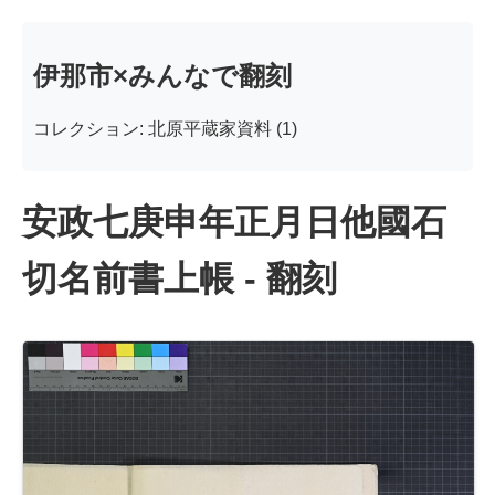
伊那市×みんなで翻刻
コレクション: 北原平蔵家資料 (1)
安政七庚申年正月日他國石
切名前書上帳 - 翻刻