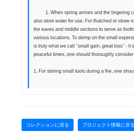
          1. When spring arrives and the lingering cold becomes milder, each household should appropriately place rainwater barrels on their thatched roofs and 
also store water for use. For thatched or straw 
the eaves and middle sections to serve as foothol
various locations. To skimp on the small expense 
is truly what we call "small gain, great loss" - 
peaceful times, one should thoroughly consider 
1. For storing small tools during a fire, one s
コレクションに戻る
プロジェクト情報に戻