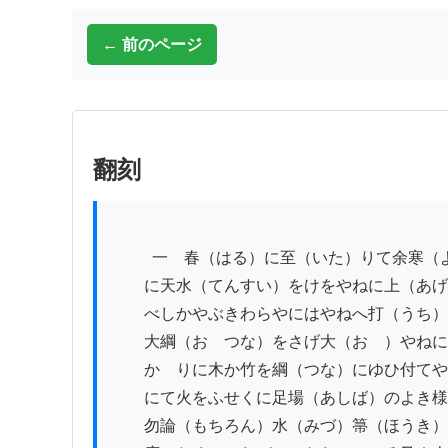
← 前のページ
翻刻
          一　春（はる）に至（いた）りて余寒（よかん）も薄（うす）くならば家〻（いへ〳〵）相応（そうおう）

　　に天水（てんすい）をけをやねに上（あげ
　　べしかやぶきわらやにはやねへ打（うち）
　　大綱（おゝつな）をさげ大（おゝ）やねに
　　かゝりに木か竹を綱（つな）にゆひ付てや
　　にて火をふせくに足場（あしば）のよき様
　　勿論（もちろん）水（みづ）箒（ほうき）