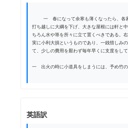
          一　春になって余寒も薄くなったら、各家庭では適切に天水桶を茅葺き屋根に上げて、用水も汲み置いておくべきである。茅葺きや藁屋根には屋根へ
打ち越しに大綱を下げ、大きな屋根には軒と中
ちろん水や箒を所々に立て置くべきである。右
実に小利大損というものであり、一銭惜しみの
て、少しの費用を厭わず毎年早くに支度をして
一　出火の時に小道具をしまうには、予め竹の
英語訳