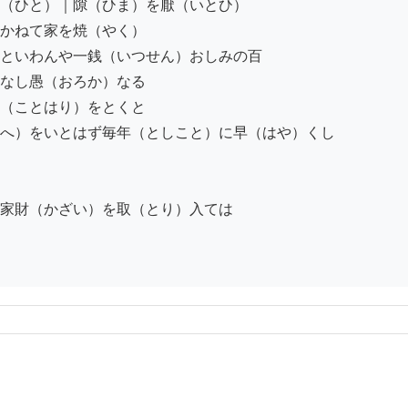
（ひと）｜隙（ひま）を厭（いとひ）

かねて家を焼（やく）

といわんや一銭（いつせん）おしみの百

なし愚（おろか）なる

（ことはり）をとくと

へ）をいとはず毎年（としこと）に早（はや）くし

家財（かざい）を取（とり）入ては
