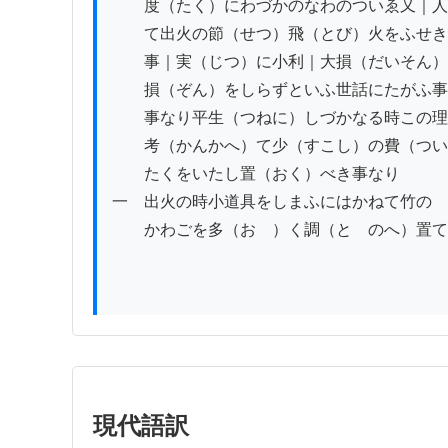
　　度（たく）にわづかのなわのついゑ又｜人
　　て出火の節（せつ）飛（とび）火をふせき
　　事｜実（じつ）に小利｜大損（だいそん）
　　損（ぞん）をしらずといふ世話にたがふ事
　　事なり平生（つねに）しづかなる時この理
　　考（かんかへ）て少（すこし）の費（つい
　　たくをいたし置（おく）べき事なり

一　出火の時小道具をしまふにはかねて竹の

　　かわごを多（おゝ）く調（とゝのへ）置て
現代語訳