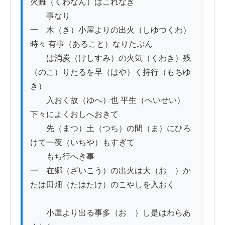
火難（くわなん）はこれなき

　　事なり

一　木（き）小屋よりの出火（しゆつくわ）
時々 有事（あること）なりたぶん

　　は消炭（けしすみ）の火気（くわき）残
（のこ）りたるを早（はや）く持行（もちゆ
き）

　　入おく故（ゆへ）也 平生（へいせい）
下々によくおしへおきて

　　先（まつ）土（つち）の間（ま）にひろ
けて一夜（いちや）もすぎて

　　もち行へき事

一　在郷（ざいこう）の出火は大（おゝ）か
たは田畑（たはたけ）のこやしを入おく

　　小屋より出る事多（おゝ）し是はわらあ