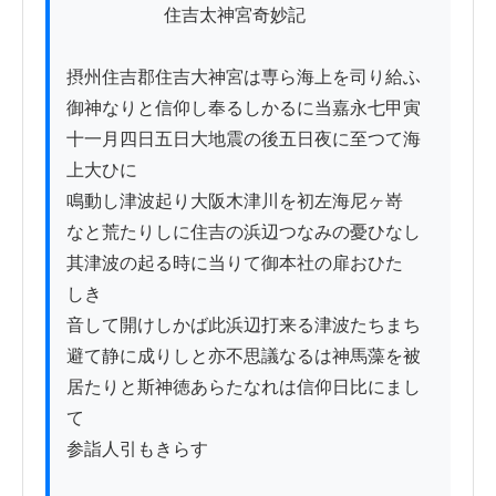
          　　　住吉太神宮奇妙記

摂州住吉郡住吉大神宮は専ら海上を司り給ふ

御神なりと信仰し奉るしかるに当嘉永七甲寅

十一月四日五日大地震の後五日夜に至つて海
上大ひに

鳴動し津波起り大阪木津川を初左海尼ヶ嵜

なと荒たりしに住吉の浜辺つなみの憂ひなし

其津波の起る時に当りて御本社の扉おひたゝ
しき

音して開けしかば此浜辺打来る津波たちまち

避て静に成りしと亦不思議なるは神馬藻を被

居たりと斯神徳あらたなれは信仰日比にまし
て

参詣人引もきらす
