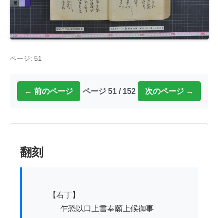
ページ: 51
← 前のページ
ページ 51 / 152
次のページ →
翻刻
          【右丁】

　　　　乍恐以口上書奉願上候御事
