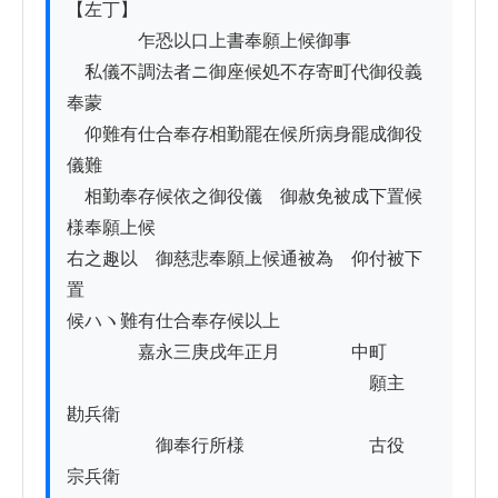
【左丁】

　　　　乍恐以口上書奉願上候御事

　私儀不調法者ニ御座候処不存寄町代御役義
奉蒙

　仰難有仕合奉存相勤罷在候所病身罷成御役
儀難

　相勤奉存候依之御役儀　御赦免被成下置候
様奉願上候

右之趣以　御慈悲奉願上候通被為　仰付被下
置

候ハヽ難有仕合奉存候以上

　　　　嘉永三庚戌年正月　　　　中町

　　　　　　　　　　　　　　　　　願主　
勘兵衛

　　　　　御奉行所様　　　　　　　古役　
宗兵衛
