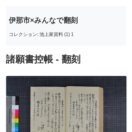
伊那市×みんなで翻刻
コレクション: 池上家資料 (1) 1
諸願書控帳 - 翻刻