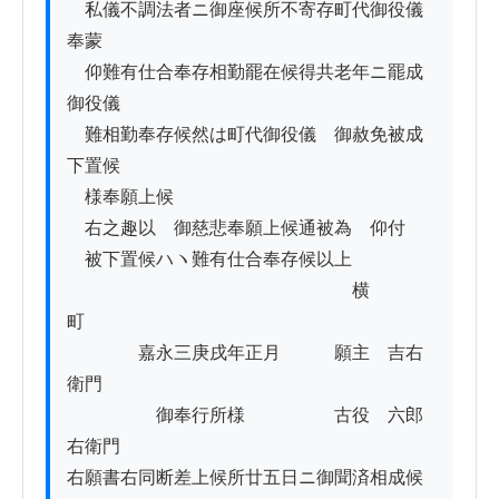
　私儀不調法者ニ御座候所不寄存町代御役儀
奉蒙

　仰難有仕合奉存相勤罷在候得共老年ニ罷成
御役儀

　難相勤奉存候然は町代御役儀　御赦免被成
下置候

　様奉願上候

　右之趣以　御慈悲奉願上候通被為　仰付

　被下置候ハヽ難有仕合奉存候以上

　　　　　　　　　　　　　　　　横
町　　　

　　　　嘉永三庚戌年正月　　　願主　吉右
衛門　　

　　　　　御奉行所様　　　　　古役　六郎
右衛門

右願書右同断差上候所廿五日ニ御聞済相成候
