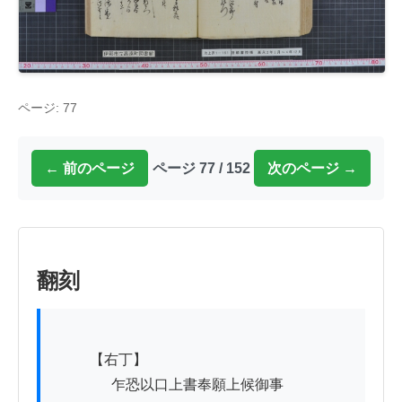
ページ: 77
← 前のページ
ページ 77 / 152
次のページ →
翻刻
          【右丁】

　　　　乍恐以口上書奉願上候御事
