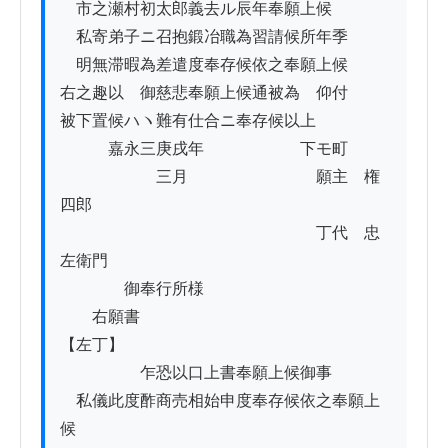
　市之瀬村初太郎義去ル辰年奉願上候

　私寄弟子ニ召抱鍛冶職為習請候所年季

　明無滞暇為差遣度奉存候依之奉願上候

右之趣以　御慈悲奉願上候通被為　仰付

被下置候ハヽ難有仕合ニ奉存候以上

　　　嘉永三庚戌年　　　　　　下モ町

　　　　　　三月　　　　　　　　願主　権
四郎

　　　　　　　　　　　　　　　　丁代　忠
左衛門

　　　　御奉行所様

　　右願書

【左丁】

　　　　　乍恐以口上書奉願上候御事

　私儀此度酢商売相始申度奉存候依之奉願上
候
