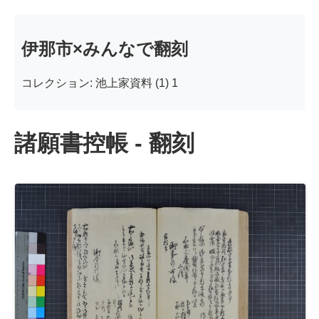
伊那市×みんなで翻刻
コレクション: 池上家資料 (1) 1
諸願書控帳 - 翻刻