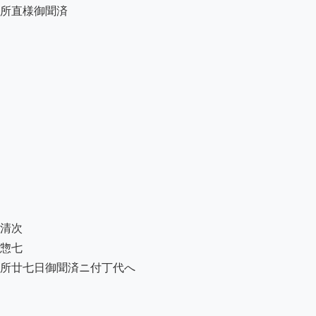
所直様御聞済

清次

惣七

所廿七日御聞済ニ付丁代へ
