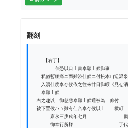
翻刻
          【右丁】

　　　　　乍恐以口上書奉願上候御事

　　私儀暫腰痛ニ而難渋仕候ニ付松本山辺温泉
　　入湯仕度奉存候依之往来廿日御暇《見せ消
　　奉願上候

　右之趣以　御慈悲奉願上候通被為　仰付

　被下置候ハヽ難有仕合奉存候以上　　横町

　　　　嘉永三庚戌年七月　　　　　　　　願
　　　　御奉行所様　　　　　　　　　　丁代