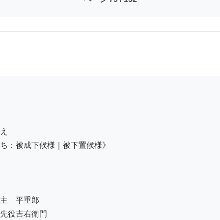
え

ち：被成下候様｜被下置候様》

主　平重郎

先役吉右衛門
