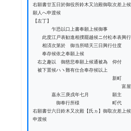
右願書廿五日於御役所鈴木又治殿御取次差上候
願人へ申渡候

【左丁】

　　　　乍恐以口上書奉願上候御事

　　此度江戸表勧進相撲罷越候ニ付松本表興行

　　相済次第於　御当所晴天三日興行仕度

　　奉存候依之奉願上候

　右之趣以　御慈悲奉願上候通被為　仰付

　被下置候ハヽ難有仕合奉存候以上

　　　　　　　　　　　　　　　　　新町

　　　　　　　　　　　　　　　　　　　富屋

　　　　嘉永三庚戌年七月　　　　　願主　　
　　　　　御奉行所様　　　　　　　町代　　
右願書廿六日鈴木又次殿【氏ヵ】御取次差上候
申渡候
