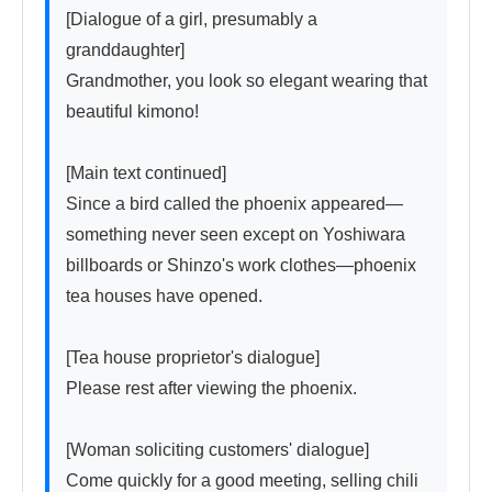
[Dialogue of a girl, presumably a 
granddaughter]

Grandmother, you look so elegant wearing that 
beautiful kimono!

[Main text continued]

Since a bird called the phoenix appeared—
something never seen except on Yoshiwara 
billboards or Shinzo's work clothes—phoenix 
tea houses have opened.

[Tea house proprietor's dialogue]

Please rest after viewing the phoenix.

[Woman soliciting customers' dialogue]

Come quickly for a good meeting, selling chili 