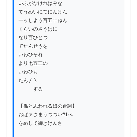
いふがなけれはみな

てうめいにてにんけん

一ッしよう百五十ねん

くらいのさうはに

なり百ひとつ

てたんせうを

いわひそれ

より七五三の

いわひも

たん〳〵

　　　する

【孫と思われる娘の台詞】

おばァさまうつつい#1べゝ

をめして御きけんさ
