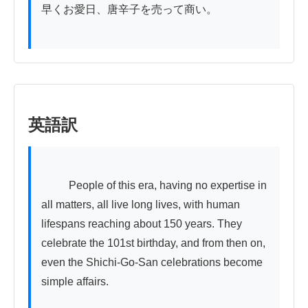
早くお愛日、唐辛子を売って商い。

英語訳
          People of this era, having no expertise in 
all matters, all live long lives, with human 
lifespans reaching about 150 years. They 
celebrate the 101st birthday, and from then on, 
even the Shichi-Go-San celebrations become 
simple affairs.
