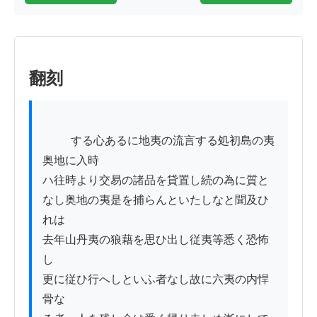
翻刻
          する心あるに地夷の流言する処初島の夷
奥地に入時

ハ往時より交易の諸品を貸置し続の為に質と

なし奥地の夷是を捕らんといたしなと聞及ひ
れは

去年山丹夷の狼藉を思ひ出し従夷等悉く恐怖
し

更に従ひ行へしといふ者なし故に六夷の内悍
骨な
