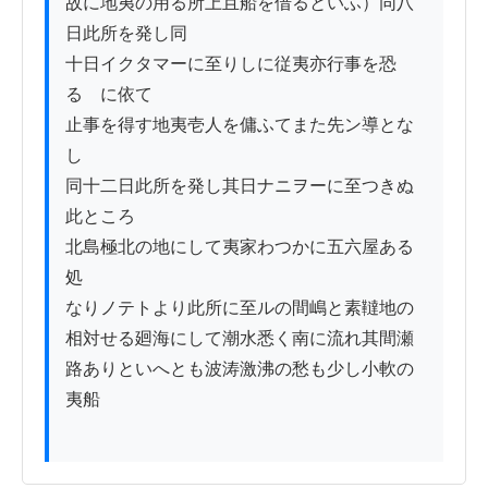
故に地夷の用る所上且船を借るといふ）同八
日此所を発し同

十日イクタマーに至りしに従夷亦行事を恐
るゝに依て

止事を得す地夷壱人を傭ふてまた先ン導とな
し

同十二日此所を発し其日ナニヲーに至つきぬ
此ところ

北島極北の地にして夷家わつかに五六屋ある
処

なりノテトより此所に至ルの間嶋と素韃地の

相対せる廻海にして潮水悉く南に流れ其間瀬

路ありといへとも波涛激沸の愁も少し小軟の
夷船
