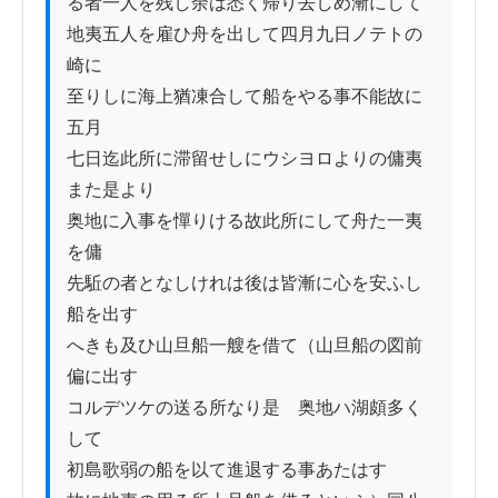
る者一人を残し余は悉く帰り去しめ漸にして

地夷五人を雇ひ舟を出して四月九日ノテトの
崎に

至りしに海上猶凍合して船をやる事不能故に
五月

七日迄此所に滞留せしにウシヨロよりの傭夷
また是より

奥地に入事を憚りける故此所にして舟た一夷
を傭

先駈の者となしけれは後は皆漸に心を安ふし
船を出す

へきも及ひ山旦船一艘を借て（山旦船の図前
偏に出す

コルデツケの送る所なり是ゟ奥地ハ湖頗多く
して

初島歌弱の船を以て進退する事あたはす
