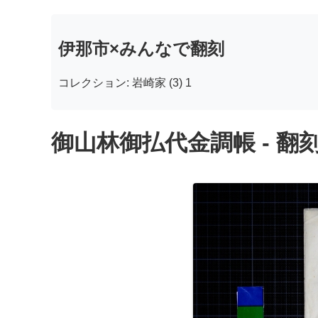
伊那市×みんなで翻刻
コレクション: 岩崎家 (3) 1
御山林御払代金調帳 - 翻