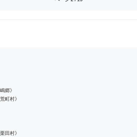
嶋郷》

荒町村》

栗田村》
