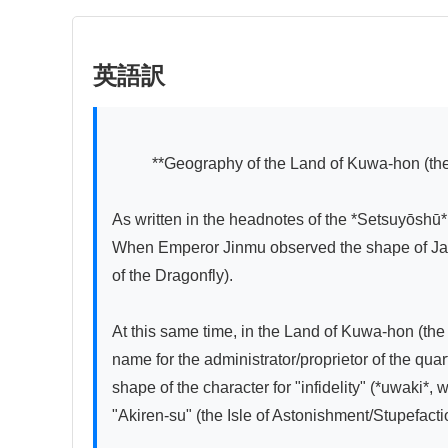
英語訳
          **Geography of the Land of Kuwa-hon (the Pleasure Quarters)**

As written in the headnotes of the *Setsuyōshū* (
When Emperor Jinmu observed the shape of Japan
of the Dragonfly).

At this same time, in the Land of Kuwa-hon (the
name for the administrator/proprietor of the qua
shape of the character for "infidelity" (*uwaki*
"Akiren-su" (the Isle of Astonishment/Stupefactio