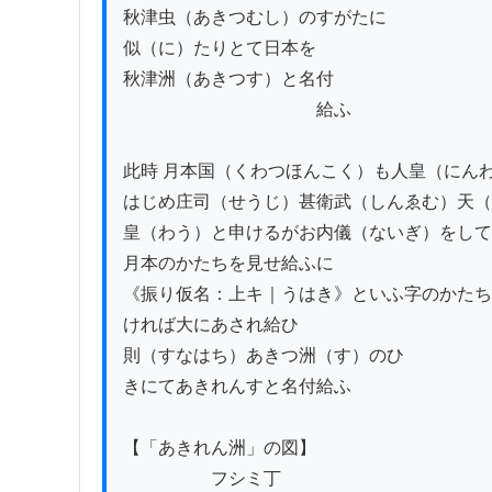
秋津虫（あきつむし）のすがたに

似（に）たりとて日本を

秋津洲（あきつす）と名付

　　　　　　　　　　　給ふ

此時 月本国（くわつほんこく）も人皇（にんわ
はじめ庄司（せうじ）甚衛武（しんゑむ）天（
皇（わう）と申けるがお内儀（ないぎ）をして

月本のかたちを見せ給ふに

《振り仮名：上キ｜うはき》といふ字のかたち
ければ大にあされ給ひ

則（すなはち）あきつ洲（す）のひゞ

きにてあきれんすと名付給ふ

【「あきれん洲」の図】

　　　　　フシミ丁
