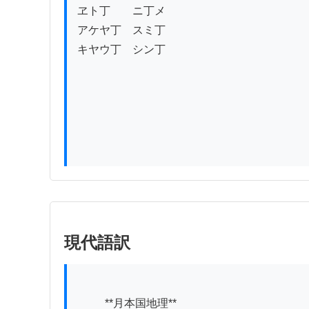
ヱト丁　　ニ丁メ

アケヤ丁　スミ丁

キヤウ丁　シン丁

現代語訳
          **月本国地理**
