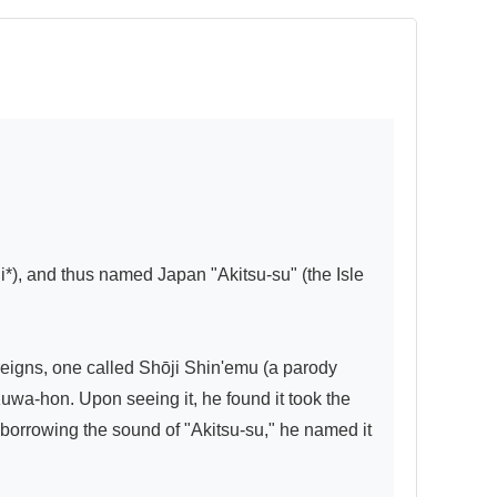
), and thus named Japan "Akitsu-su" (the Isle 
reigns, one called Shōji Shin'emu (a parody 
uwa-hon. Upon seeing it, he found it took the 
 borrowing the sound of "Akitsu-su," he named it 