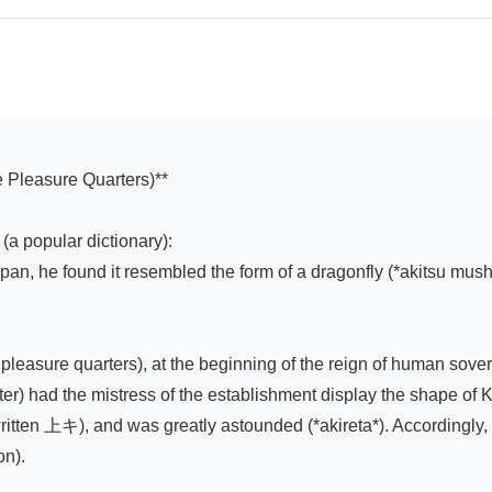
a popular dictionary):

, he found it resembled the form of a dragonfly (*akitsu mushi*
 pleasure quarters), at the beginning of the reign of human sove
rter) had the mistress of the establishment display the shape of K
, written 上キ), and was greatly astounded (*akireta*). Accordingly,
n).
