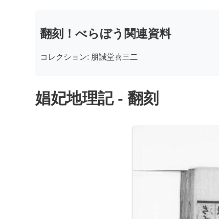
翻刻！べらぼう関連資料
コレクション: 朋誠堂喜三二
娼妃地理記 - 翻刻