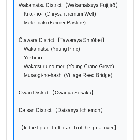
Wakamatsu District 【Wakamatsuya Fujijirō】

　Kiku-no-i (Chrysanthemum Well)

　Moto-maki (Former Pasture)

Ōtawara District 【Tawaraya Shirōbei】

　Wakamatsu (Young Pine)

　Yoshino

　Wakatsuru-no-mori (Young Crane Grove)

　Muraogi-no-hashi (Village Reed Bridge)

Owari District 【Owariya Sōsaku】

Daisan District 【Daisanya Ichiemon】

【In the figure: Left branch of the great river】
