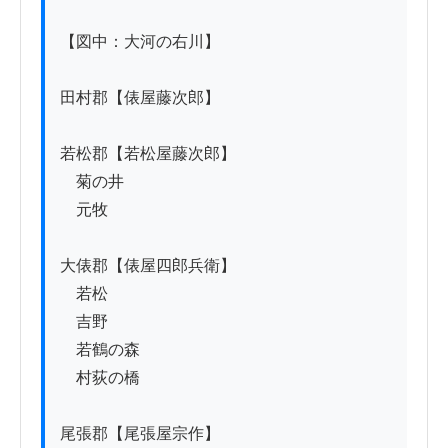
【図中：大河の右川】

田村郡【俵屋藤次郎】

若松郡【若松屋藤次郎】

　菊の井

　元牧

大俵郡【俵屋四郎兵衛】

　若松

　吉野

　若鶴の森

　村荻の橋

尾張郡【尾張屋宗作】
