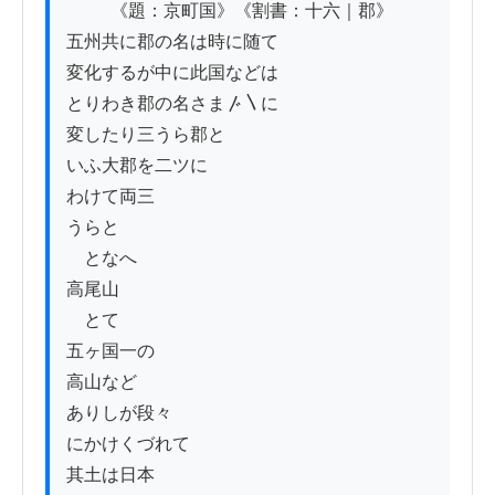
          《題：京町国》《割書：十六｜郡》

五州共に郡の名は時に随て

変化するが中に此国などは

とりわき郡の名さま〴〵に

変したり三うら郡と

いふ大郡を二ツに

わけて両三

うらと

　となへ

高尾山

　とて

五ヶ国一の

高山など

ありしが段々

にかけくづれて

其土は日本
