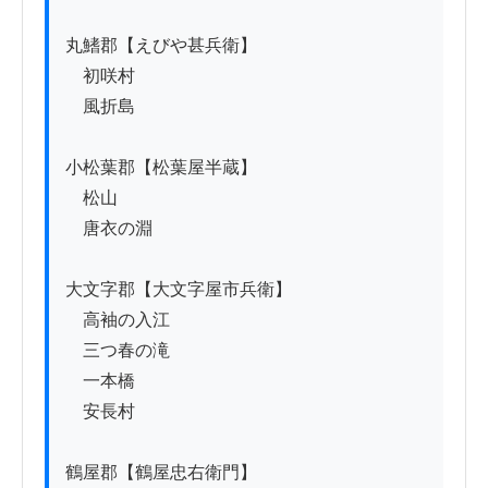
丸鰭郡【えびや甚兵衛】

　初咲村

　風折島

小松葉郡【松葉屋半蔵】

　松山

　唐衣の淵

大文字郡【大文字屋市兵衛】

　高袖の入江

　三つ春の滝

　一本橋

　安長村

鶴屋郡【鶴屋忠右衛門】
