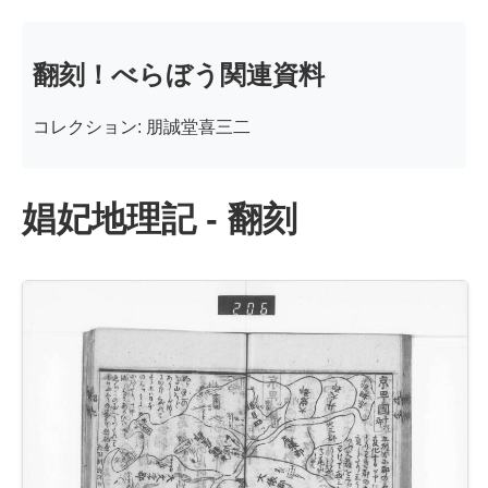
翻刻！べらぼう関連資料
コレクション: 朋誠堂喜三二
娼妃地理記 - 翻刻