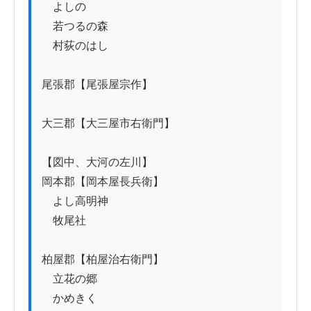
　よしの

　若つるの森

　村荻のはし

尾張郡【尾張屋宗作】

大三郡【大三屋市右衛門】

【図中、大河の左川】

岡本郡【岡本屋長兵衛】

　よし高明神

　牧尾社

柏屋郡【柏屋治右衛門】

　立花の郷

　かめきく
