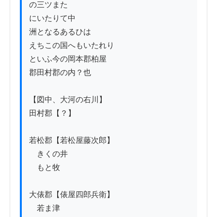
の三ツまた

にいたりて中

洲となるあるひは

えちこの国へもいたれり

といふ今の岡本郡柏屋

郡田村郡の内？也

【図中、大河の右川】

田村郡【？】

若松郡【若松屋藤次郎】

　きくの井

　もと牧

大俵郡【俵屋四郎兵衛】

　若ま津
