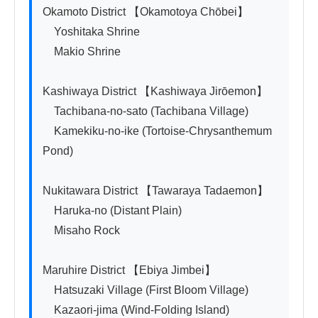
Okamoto District 【Okamotoya Chōbei】

　Yoshitaka Shrine

　Makio Shrine

Kashiwaya District 【Kashiwaya Jirōemon】

　Tachibana-no-sato (Tachibana Village)

　Kamekiku-no-ike (Tortoise-Chrysanthemum 
Pond)

Nukitawara District 【Tawaraya Tadaemon】

　Haruka-no (Distant Plain)

　Misaho Rock

Maruhire District 【Ebiya Jimbei】

　Hatsuzaki Village (First Bloom Village)

　Kazaori-jima (Wind-Folding Island)
