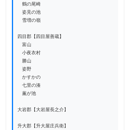
　鶴の尾崎

　姿見の池

　雪増の嶺

四目郡【四目屋善蔵】

　富山

　小夜衣村

　勝山

　姿野

　かすかの

　七里の湊

　薫が池

大岩郡【大岩屋長之介】

升大郡【升大屋庄兵衛】
