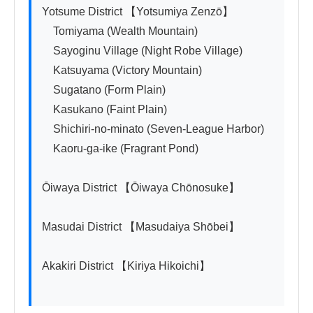
Yotsume District 【Yotsumiya Zenzō】

　Tomiyama (Wealth Mountain)

　Sayoginu Village (Night Robe Village)

　Katsuyama (Victory Mountain)

　Sugatano (Form Plain)

　Kasukano (Faint Plain)

　Shichiri-no-minato (Seven-League Harbor)

　Kaoru-ga-ike (Fragrant Pond)

Ōiwaya District 【Ōiwaya Chōnosuke】

Masudai District 【Masudaiya Shōbei】

Akakiri District 【Kiriya Hikoichi】
