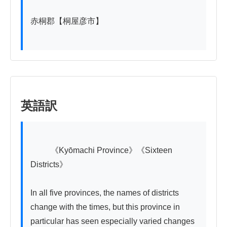
赤桐郡【桐屋彦市】

英語訳
          《Kyōmachi Province》《Sixteen 
Districts》

In all five provinces, the names of districts 
change with the times, but this province in 
particular has seen especially varied changes 