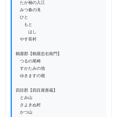
　たか袖の入江

　みつ春の滝

　ひと

　　もと

　　　はし

　やす長村

鶴屋郡【鶴屋忠右衛門】

　つるの尾崎

　すかたみの池

　ゆきますの嶺

四目郡【四目屋善蔵】

　とみ山

　さよきぬ村

　かつ山
