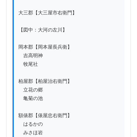
大三郡【大三屋市右衛門】

【図中：大河の左川】

岡本郡【岡本屋長兵衛】

　吉高明神

　牧尾社

柏屋郡【柏屋治右衛門】

　立花の郷

　亀菊の池

額俵郡【俵屋忠右衛門】

　はるかの

　みさほ岩
