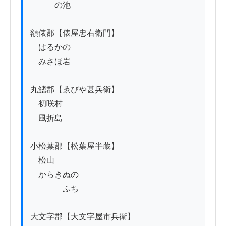
　　　の池

額俵郡【俵屋忠右衛門】

　はるかの

　みさほ岩

丸鰭郡【ゑびや甚兵衛】

　初咲村

　風折島

小松葉郡【松葉屋半蔵】

　松山

　からきぬの

　　　　ふち

大文字郡【大文字屋市兵衛】
