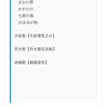
　すかた野

　かすかの

　七里の湊

　かほるが池

大岩郡【大岩屋長之介】

升大郡【升大屋庄兵衛】

赤桐郡【桐屋彦市】
