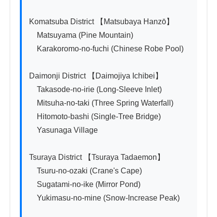
Komatsuba District 【Matsubaya Hanzō】

　Matsuyama (Pine Mountain)

　Karakoromo-no-fuchi (Chinese Robe Pool)

Daimonji District 【Daimojiya Ichibei】

　Takasode-no-irie (Long-Sleeve Inlet)

　Mitsuha-no-taki (Three Spring Waterfall)

　Hitomoto-bashi (Single-Tree Bridge)

　Yasunaga Village

Tsuraya District 【Tsuraya Tadaemon】

　Tsuru-no-ozaki (Crane's Cape)

　Sugatami-no-ike (Mirror Pond)

　Yukimasu-no-mine (Snow-Increase Peak)
