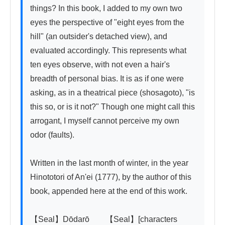
things? In this book, I added to my own two 
eyes the perspective of "eight eyes from the 
hill" (an outsider's detached view), and 
evaluated accordingly. This represents what 
ten eyes observe, with not even a hair's 
breadth of personal bias. It is as if one were 
asking, as in a theatrical piece (shosagoto), "is 
this so, or is it not?" Though one might call this 
arrogant, I myself cannot perceive my own 
odor (faults).

Written in the last month of winter, in the year 
Hinototori of An'ei (1777), by the author of this 
book, appended here at the end of this work.

【Seal】Dōdarō　　【Seal】[characters 