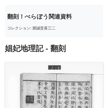
翻刻！べらぼう関連資料
コレクション: 朋誠堂喜三二
娼妃地理記 - 翻刻