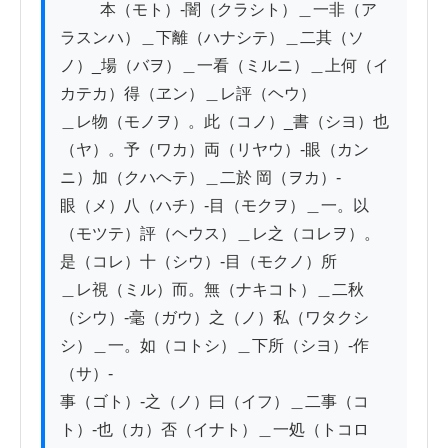
          本（モト）-闇（クラシト）＿一非（ア
ラスンハ）＿下離（ハナシテ）＿二其（ソ
ノ）_場（バヲ）＿一看（ミルニ）＿上何（イ
カテカ）得（ヱン）＿レ評（ヘウ）

＿レ物（モノヲ）。此（コノ）_書（シヨ）也
（ヤ）。予（ワカ）両（リヤウ）-眼（カン
ニ）加（クハヘテ）＿二於 岡（ヲカ）-

眼（メ）八（ハチ）-目（モクヲ）＿一。以
（モツテ）評（ヘウス）＿レ之（コレヲ）。
是（コレ）十（シウ）-目（モクノ）所

＿レ視（ミル）而。無（ナキコト）＿二秋
（シウ）-毫（ガウ）之（ノ）私（ワタクシ
シ）＿一。如（コトシ）＿下所（シヨ）-作
（サ）-

事（ゴト）-之（ノ）曰（イフ）＿二事（コ
ト）-也（カ）否（イナト）＿一処（トコロ