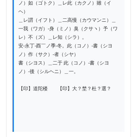
ノ）如（ゴトク）＿レ此（カクノ）雖（イ
ヘ）

＿レ謂（イフト）＿二高慢（カウマンニ）＿
一我（ワガ）-身（ミノ）臭（クサヽ）予（ワ
レ）不（ズ）＿レ知（シラ）。

安-永丁-酉￣ノ季-冬。此（コノ）-書（シヨ
ノ）作（サク）-者（シヤ）

書（シヨス）＿二于 此（コノ）-書（シヨ
ノ）-後（シルヘニ）＿一。

【印】道陀楼　　【印】大？埜？杜？選？
