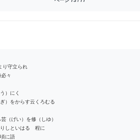
ページ 73 / 77
必々

う）にく

ぎ）をからす云くろむる

芸（げい）を修（しゆ）

りしといはるゝ程に

頃に語
