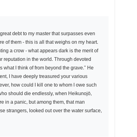
of them - this is all that weighs on my heart. 
nting a crow - what appears dark is the merit of 
r reputation in the world. Through devoted 
s what I think of from beyond the grave." He 
nt, I have deeply treasured your various 
ever, how could I kill one to whom I owe such 
ho should die endlessly, when Heikunojō, 
e in a panic, but among them, that man 
 strangers, looked out over the water surface, 