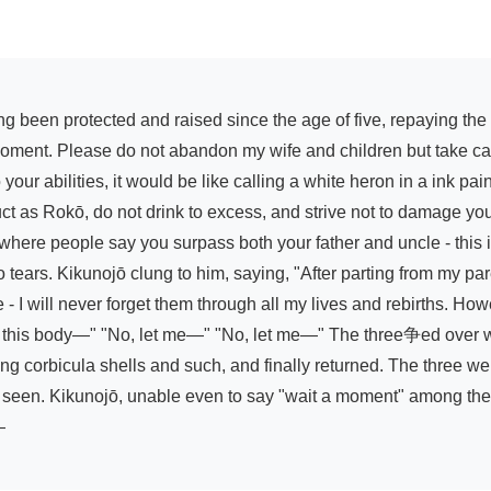
oment. Please do not abandon my wife and children but take care 
your abilities, it would be like calling a white heron in a ink pai
ct as Rokō, do not drink to excess, and strive not to damage you
 where people say you surpass both your father and uncle - this i
ears. Kikunojō clung to him, saying, "After parting from my pare
- I will never forget them through all my lives and rebirths. How
et this body—" "No, let me—" "No, let me—" The three争ed over w
 corbicula shells and such, and finally returned. The three wer
seen. Kikunojō, unable even to say "wait a moment" among these

