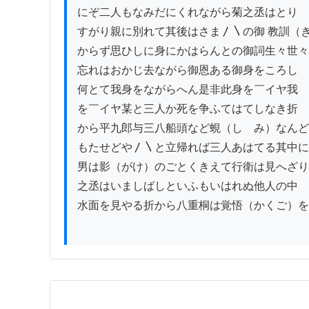
にぞ二人もなみだにくれながら菊之丞はとり

すがり親に別れて其後はさま〳〵の御 教訓（き
からず思ひしに身にかはらんとの御詞生々世々

忘れはおかじ去ながら御恩ある御身をころし

何とて我身をながらへん是非此身を￣イヤ我

を￣イヤ某と三人か死を争ふてはてしなき折

から平九郎与三八船頭など蜆（しゞみ）なんど
もたせどや〳〵と立帰れば三人あはてる其中に
男は影（がけ）のごとくきえて行衛は見へざり
之丞はいましばしといふもいはれぬ他人の中

水面を見やる折から八重桐は覚悟（かくご）を