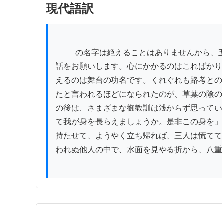
現代語訳
          の名字は絶えることはありませんから、五歳の頃より守り立てられ、親にも勝る師の大恩に報いるのは今この時です。必ず妻子のことは見捨てずに世
話をお願いします。心にかかるのはこればかり
えるのは舞台の功名です。くれぐれも路考との
たと言われるほどになられたのが、草葉の陰の
の後は、さまざまな御教訓は浅からず思ってい
て我が身を長らえましょうか。是非この身を」
持たせて、ようやく立ち帰れば、三人は慌てて
われぬ他人の中で、水面を見やる折から、八重