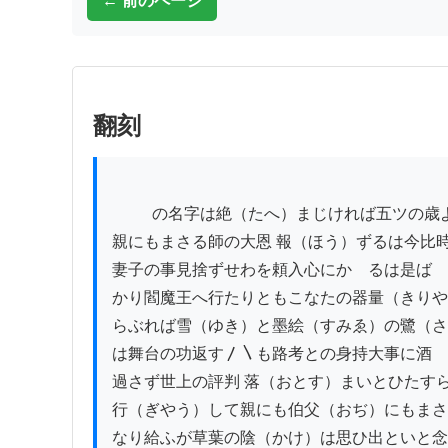
← 前のページ
翻刻
          の名字は絶（たへ）まじければ五ツの歳より守立られ

親にもまさる師の大恩 報（ほう）ずるは今比時
妻子の事見捨ずせわを頼入心にかゝるは是ば

かり閻魔王へ行たりともこなたの器量（きりや
らぶれば雪（ゆき）と墨絵（すみゑ）の鷺（さ
は舞台の功返す〳〵も路考との身持大事に酒

過さず世上の評判 落（おとす）まいとひたすら
行（ぎやう）して親にも伯父（おぢ）にもまさ
なり給ふが草葉の陰（かけ）は思ひ出といと念