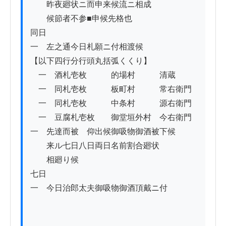
　　昨夜廻状ニ而申来候流ニ相成

　　候節者不参■申候先格也

同日

一　左之通今日札願ニ付相渡候

【以下四行分行頭丸括弧くくり】

　一　酒札壱枚　　　的場村　　　清蔵

　一　同札壱枚　　　板町村　　　常右衛門

　一　同札壱枚　　　中条村　　　源右衛門

　一　豆腐札壱枚　　御堂垣外村　今右衛門

一　先達而被　仰出候御吸物御酒被下候

　　来ル七日八日両日名前割合廻状

　　相廻り候

七日

一　今日治郎太夫御吸物御酒頂戴ニ付
