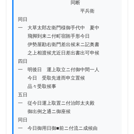
　　　　　　　　　　　同断

　　　　　　　　　　　　　平兵衛

同日

一　大草太郎左衛門様御手代中ゟ夏中

　　飛脚到来ニ付町宿賄手形今日

　　伊勢屋勘右衛門差出候末ニ記奥書

　　之上相渡候尤近日差出書出可申候

四日

一　明後日ゟ運上取立ニ付御中間一人

　　今日ゟ受取先達而申立置候

　　品々受取候事

五日

一　従今日運上取置ニ付治郎太夫殿

　　御出例之通ニ御座候

同日

一　今日御用日御■前ニ付流ニ成候由
