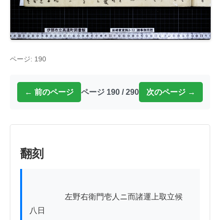
ページ: 190
← 前のページ
ページ 190 / 290
次のページ →
翻刻
          　　左野右衛門壱人ニ而諸運上取立候

八日
