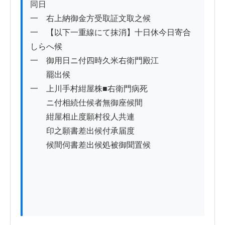
同日

一　右上納御金方受取証文取之候

一　【以下一重線にて抹消】十日休今日寄合
しらへ候

一　御用日ニ付四時久米右衛門殿江

　　罷出候

一　上川手村紺屋株■右衛門病死

　　ニ付相続仕候者無御座候間

　　紺屋相止度願村役人共連

　　印之願書差出候付承届度

　　候間伺書差出候処被御聞置候
