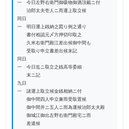
一　今日左野右衛門御吸物御酒頂戴ニ付

　　治郎太夫壱人ニ而運上取立候

同日

一　明日運上銭納之図り例之通り

　　書付相認元〆方押切印取之

　　久米右衛門殿江差出候御中間も

　　受取り申立書差出候末記

同日

一　今日迄ニ取立之銭高等委細

　　末ニ記

九日

一　諸運上取立候金銭相納ニ付

　　御中間四人申立兼而受取置候

　　御中間并ニ五人ニ而為運候治郎太夫殿

　　御城江御出左野右衛門殿宅ニ而

　　差遣候
