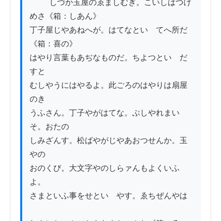
          しづか玉屋のゑましむぎ。こいしはつけ
めさ《箱：しあん》

丁子屋じやあねへが。はてなといゝてへ所だ
《箱：喜の》

はやり言葉もあぢなものだ。ちよつといゝだ
すと

むしやうにはやるよ。此ごろのはやりは扇屋
のき

うふさん。丁子やがはてな。ぶしやれまい
そ。おたの

しみざんす。松ばやがじやあおつせんか。玉
やの

おのくび。大文字やのしらァんもよくいふ
よ。

さまといふ事をせといゝやす。ゑちぜんやは
