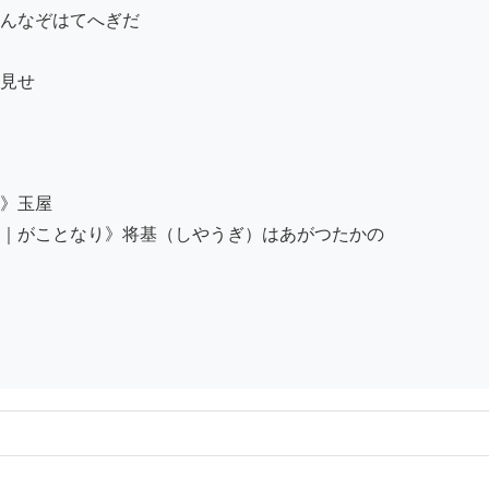
んなぞはてへぎだ

見せ

ゝ

》玉屋

｜がことなり》将基（しやうぎ）はあがつたかの
