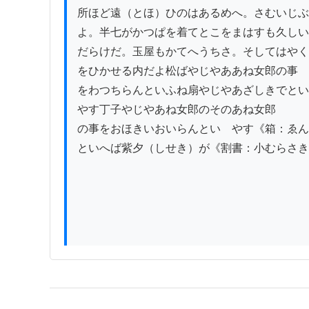
所ほど遠（とほ）ひのはあるめへ。さむいじぶ
よ。半七がかつぱを着てとこをまはすも久しい

だらけだ。玉屋もかてへうちさ。そしてはやく
をひかせる内だよ松ばやじやああね女郎の事

をわつちらんといふね扇やじやあざしきでとい
やす丁子やじやあね女郎のそのあね女郎

の事をおほきいおいらんといゝやす《箱：ゑん
といへば紫夕（しせき）が《割書：小むらさき