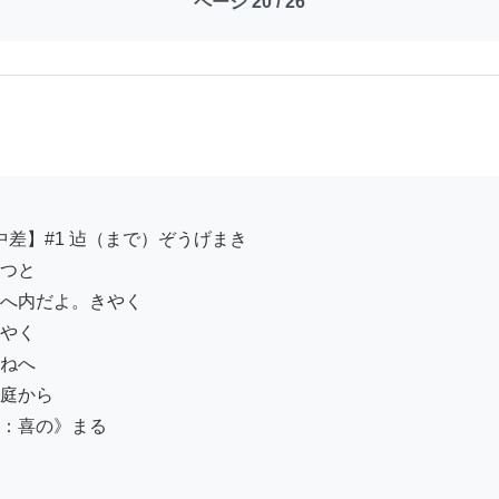
ページ 20 / 26
つと

へ内だよ。きやく

やく

ねへ

庭から

：喜の》まる
