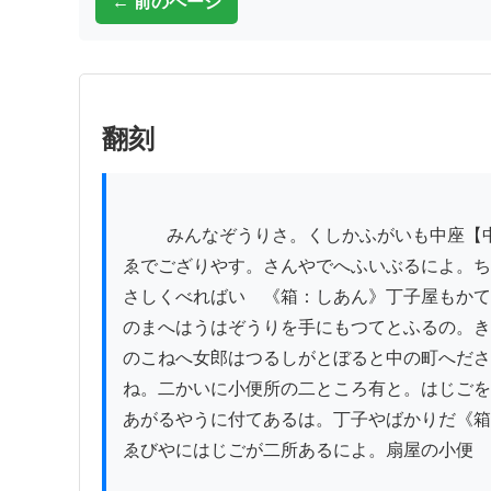
← 前のページ
翻刻
          みんなぞうりさ。くしかふがいも中座【中差】#1 迠（まで）ぞうげまき

ゑでござりやす。さんやでへふいぶるによ。ち
さしくべればいゝ《箱：しあん》丁子屋もかて
のまへはうはぞうりを手にもつてとふるの。き
のこねへ女郎はつるしがとぼると中の町へださ
ね。二かいに小便所の二ところ有と。はじごを
あがるやうに付てあるは。丁子やばかりだ《箱
ゑびやにはじごが二所あるによ。扇屋の小便
