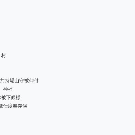
村

共持場山守被仰付

神社

被下候様

仕度奉存候
