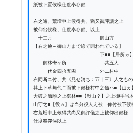
紙被下置候様仕度奉存候

右之通、荒増申上候得共、猶又御評議之上

被仰出候様、仕度奉存候、以上

　十二月　　　　　　　　　　御山方

【右之通～御山方まで線で囲われている】

　　　　　　　　　　　　　　下■■【居所ヵ】
　　御林壱ヶ所　　　　　　　　共五人

　　　代金四拾五両　　　　　外ニ村中

右同断ニ付、共《見せ消ち：五｜三》人之もの
其上下草無代ニ而被下候様村中之儀ハ■【山ヵ】
大破之節願之上御林■■【献山？】之上御手当木
山守之■【役ヵ】は当分役人え被　仰付被下候様
右荒増申上候得共尚又御評儀之上被仰出候様

仕度奉存候以上
