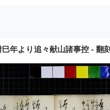
巳年より追々献山諸事控 - 翻