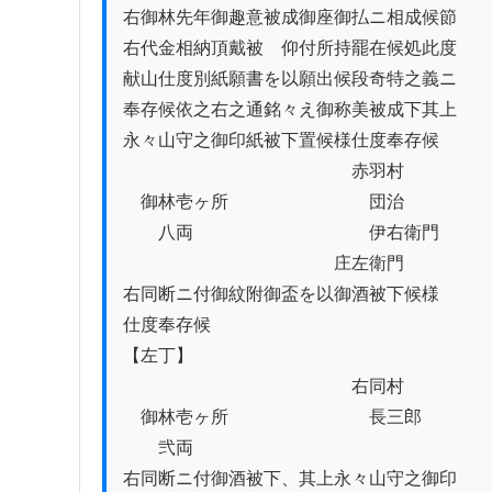
右御林先年御趣意被成御座御払ニ相成候節

右代金相納頂戴被　仰付所持罷在候処此度

献山仕度別紙願書を以願出候段奇特之義ニ

奉存候依之右之通銘々え御称美被成下其上

永々山守之御印紙被下置候様仕度奉存候

　　　　　　　　　　　　　赤羽村

　御林壱ヶ所　　　　　　　　団治

　　八両　　　　　　　　　　伊右衛門

　　　　　　　　　　　　庄左衛門

右同断ニ付御紋附御盃を以御酒被下候様

仕度奉存候

【左丁】

　　　　　　　　　　　　　右同村

　御林壱ヶ所　　　　　　　　長三郎

　　弐両

右同断ニ付御酒被下、其上永々山守之御印
