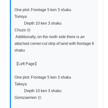
One plot: Frontage 5 ken 3 shaku                          
Tomiya

          Depth 10 ken 3 shaku                            
Chuzo ㊞

 Additionally, on the north side there is an 
attached corner-cut strip of land with frontage 6 
shaku

【Left Page】

One plot: Frontage 5 ken 3 shaku                          
Takeya

          Depth 10 ken 3 shaku                            
Gorozaemon ㊞
