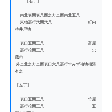
          【右丁】

一 南北壱間壱尺西之方ニ而南北五尺

　 東物裏行弐間弐尺　　　　　　　　　町内
持井戸地

一 表口五間三尺　　　　　　　　　　　富屋

　 裏行拾間三尺　　　　　　　　　　　　忠
蔵㊞

 外ニ北之方ニ而表口六尺裏行すみず袖地相添
有之

【左丁】

一 表口五間三尺　　　　　　　　　　　竹屋

　 裏行拾間三尺　　　　　　　　　　　　五