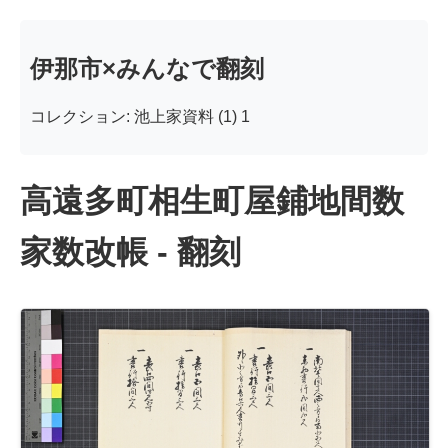
伊那市×みんなで翻刻
コレクション: 池上家資料 (1) 1
高遠多町相生町屋鋪地間数
家数改帳 - 翻刻