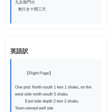
九左衛門㊞

   奥行き十間三尺

英語訳
          【Right Page】

One plot: North-south 1 ken 1 shaku, on the 
west side north-south 5 shaku

          East side depth 2 ken 2 shaku                    
Town-owned well site
