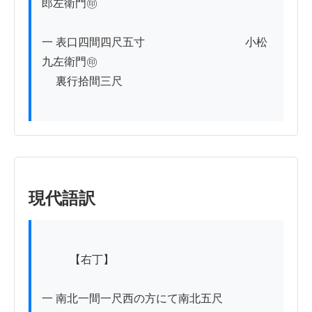
郎左衛門㊞

一 表口四間四尺五寸　　　　　　　　　小松
九左衛門㊞

　 裏行拾間三尺

現代語訳
          【右丁】

一 南北一間一尺西の方にて南北五尺
