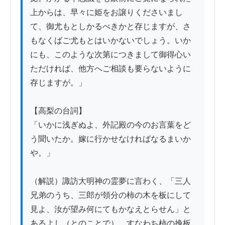
上からは、早々に姫をお譲りくださいまし
て、御尤もとしかるべきかと存じますが、さ
もなくばご尤もとはいかないでしょう。いか
にも、このような次第につきまして御得心い
ただければ、他方へご相談も要らないように
存じますが。」

【高梨の台詞】

「いかに浅ぎぬよ、外記殿の今のお言葉をど
う聞いたか。嫁に行かせなければなるまいか
や。」

（解説）諏訪大明神の霊夢に言わく、「三人
兄弟のうち、三郎が領分の柿の木を板にして
見よ、汝が望み何にてもかなえとらせん」と
あるよし（とのことで）、すなわち柿の挽板