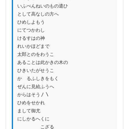
いふべんねいのもの遣ひ

として高なしの方へ

ひめしよもう

にてつかわし

けるすはの神

れいかほどまで

太郎とのをわうこ

あることは此かきの木の

ひきいたがせうこ

かゝるふしきをもく

ぜんに見給ふうへ

からはそう〳〵

ひめをせかれ

まして御尤

にしかるへくに

　　　　　こざる
