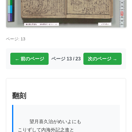
ページ: 13
← 前のページ
ページ 13 / 23
次のページ →
翻刻
          望月喜久治がめいよにも

こりずして内海外記之進と
