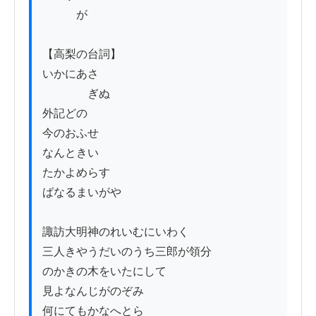
　　　が

【高梨の台詞】

いかにあさ

　　　　ぎぬ

外記どのゝ

今のおふせ

なんときい

たかよめらす

ばなるまいがや

諏訪大明神のれいむにいわく

三人きやうだいのうち三郎が領分

のかきの木をいたにして

見よなんじがのぞみ

何にてもかなへとら
