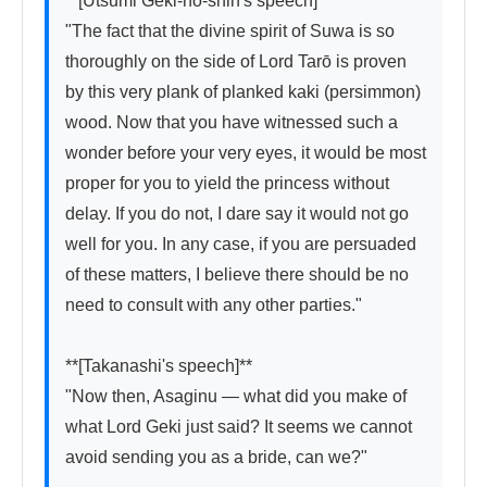
**[Utsumi Geki-no-shin's speech]**

"The fact that the divine spirit of Suwa is so 
thoroughly on the side of Lord Tarō is proven 
by this very plank of planked kaki (persimmon) 
wood. Now that you have witnessed such a 
wonder before your very eyes, it would be most 
proper for you to yield the princess without 
delay. If you do not, I dare say it would not go 
well for you. In any case, if you are persuaded 
of these matters, I believe there should be no 
need to consult with any other parties."

**[Takanashi's speech]**

"Now then, Asaginu — what did you make of 
what Lord Geki just said? It seems we cannot 
avoid sending you as a bride, can we?"
