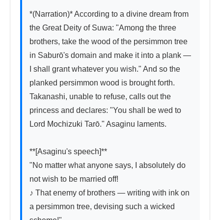
*(Narration)* According to a divine dream from 
the Great Deity of Suwa: "Among the three 
brothers, take the wood of the persimmon tree 
in Saburō's domain and make it into a plank — 
I shall grant whatever you wish." And so the 
planked persimmon wood is brought forth. 
Takanashi, unable to refuse, calls out the 
princess and declares: "You shall be wed to 
Lord Mochizuki Tarō." Asaginu laments.

**[Asaginu's speech]**

"No matter what anyone says, I absolutely do 
not wish to be married off!

♪ That enemy of brothers — writing with ink on 
a persimmon tree, devising such a wicked 