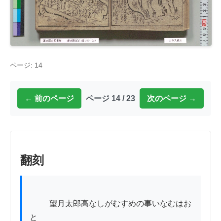
ページ: 14
← 前のページ
ページ 14 / 23
次のページ →
翻刻
          望月太郎高なしがむすめの事いなむはお
とゝ
