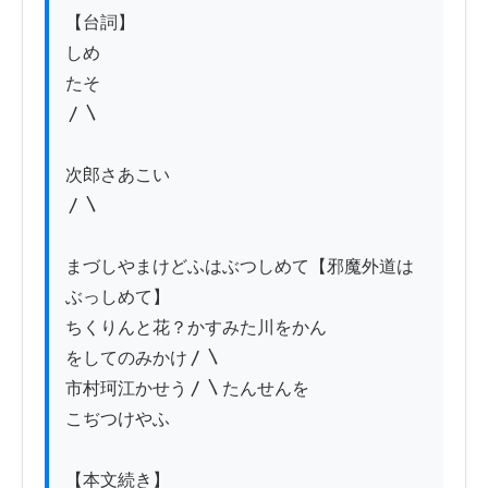
【台詞】

しめ

たそ

〳〵

次郎さあこい

〳〵

まづしやまけどふはぶつしめて【邪魔外道は
ぶっしめて】

ちくりんと花？かすみた川をかん

をしてのみかけ〳〵

市村珂江かせう〳〵たんせんを

こぢつけやふ

【本文続き】
