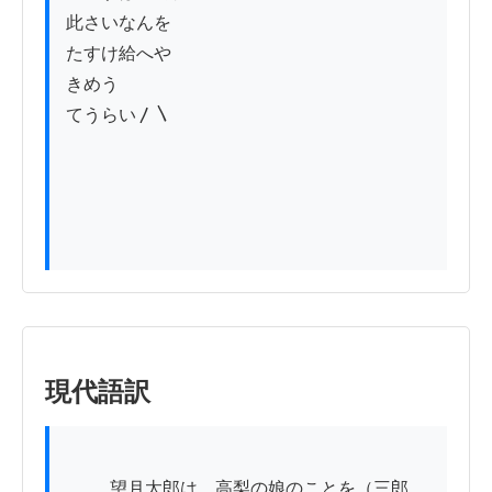
此さいなんを

たすけ給へや

きめう

てうらい〳〵

現代語訳
          望月太郎は、高梨の娘のことを（三郎