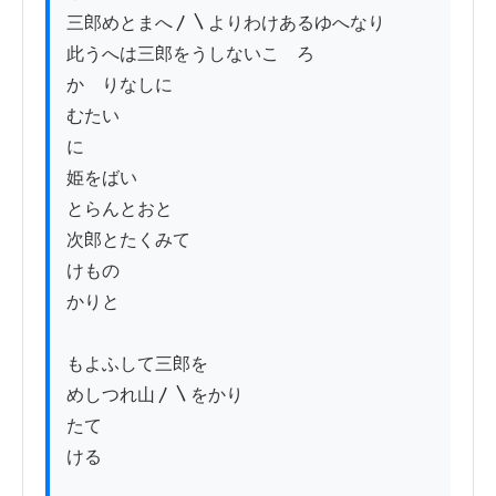
三郎めとまへ〳〵よりわけあるゆへなり

此うへは三郎をうしないこゝろ

かゝりなしに

むたい

に

姫をばい

とらんとおとゝ

次郎とたくみて

けもの

かりと

もよふして三郎を

めしつれ山〳〵をかり

たて

ける
