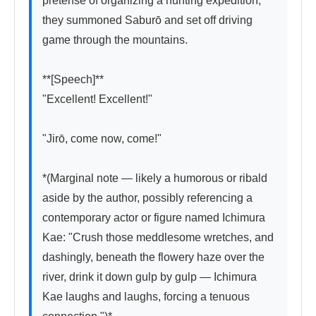
pretense of organizing a hunting expedition, 
they summoned Saburō and set off driving 
game through the mountains.

**[Speech]**

"Excellent! Excellent!"

"Jirō, come now, come!"

*(Marginal note — likely a humorous or ribald 
aside by the author, possibly referencing a 
contemporary actor or figure named Ichimura 
Kae: "Crush those meddlesome wretches, and 
dashingly, beneath the flowery haze over the 
river, drink it down gulp by gulp — Ichimura 
Kae laughs and laughs, forcing a tenuous 