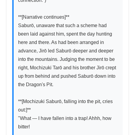
connection.")*

**[Narrative continues]**

Saburō, unaware that such a scheme had 
been laid against him, spent the day hunting 
here and there. As had been arranged in 
advance, Jirō led Saburō deeper and deeper 
into the mountains. Judging the moment to be 
right, Mochizuki Tarō and his brother Jirō crept 
up from behind and pushed Saburō down into 
the Dragon's Pit.

**[Mochizuki Saburō, falling into the pit, cries 
out:]**

"What — I have fallen into a trap! Ahhh, how 
bitter!
