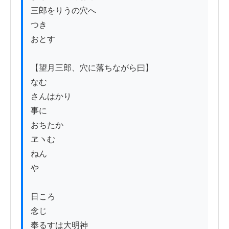
三郎をりうの穴へ

つき

おとす

【望月三郎、穴に落ちながら曰】

なむ

さんはかり

事に

おちたか

ヱヽむ

ねん

や

日ころ

念じ

奉るすは大明神
