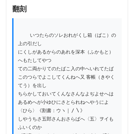
翻刻
          いつたらのソレおれがくし箱（ばこ）の
上の引だし

にくしがあるからのあれを深本（ふかもと）
へもたしてやつ

ての二両かりてのたばこ入の中へいれてたば

このつらでよこしてくんねへ又 客帳（きやく
てう）を出し

ちらかしておいてくんなさんなよぢよせへは

あるめへが小ゆひにさとられねへやうによ
〈ひら〉《割書：ウヽ｜〳〵》

しやうちさ五郎さんおさらばへ〈五〉ヲイも
ふいくのか
