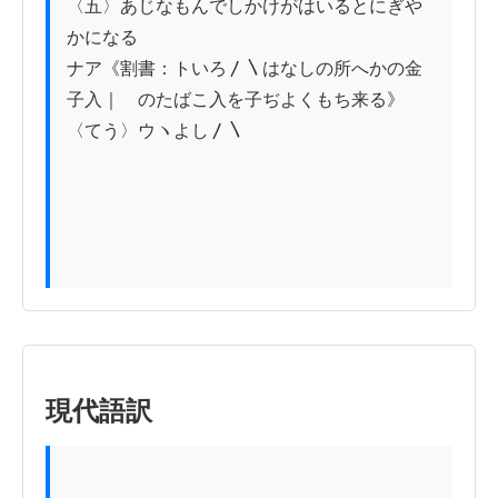
〈五〉あじなもんでしかけがはいるとにぎや
かになる

ナア《割書：トいろ〳〵はなしの所へかの金
子入｜　のたばこ入を子ぢよくもち来る》
〈てう〉ウヽよし〳〵

現代語訳