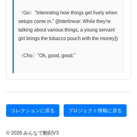
〈Go〉"Interesting how things get lively when 
setups come in." {{Interlinear: While they're 
talking about various things, a young servant 
girl brings the tobacco pouch with the money}}

〈Cho〉"Oh, good, good."

コレクションに戻る
プロジェクト情報に戻る
© 2026 みんなで翻刻V3