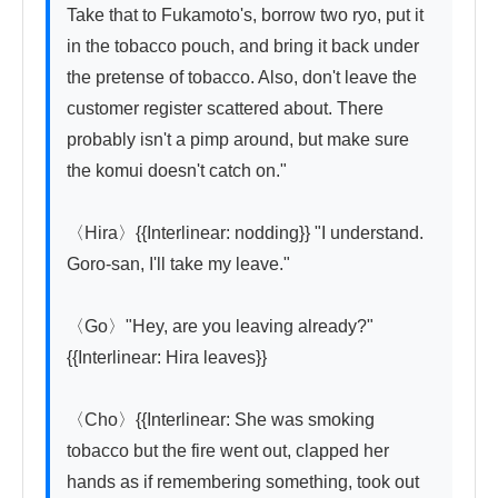
Take that to Fukamoto's, borrow two ryo, put it 
in the tobacco pouch, and bring it back under 
the pretense of tobacco. Also, don't leave the 
customer register scattered about. There 
probably isn't a pimp around, but make sure 
the komui doesn't catch on."

〈Hira〉{{Interlinear: nodding}} "I understand. 
Goro-san, I'll take my leave."

〈Go〉"Hey, are you leaving already?" 
{{Interlinear: Hira leaves}}

〈Cho〉{{Interlinear: She was smoking 
tobacco but the fire went out, clapped her 
hands as if remembering something, took out 