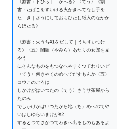
《割書：トひら｜　かへる》〈てう〉《割
書：たばこをすいける火がきへてなし手を
たゝき｜さうにしておもひたし紙入のなかか
らほたる》

《割書：火うち#1をだして｜うちすいつけ
る》〈五〉闇羅（やみら）あたりの女郎を見
やう

にそんなものをもつなへやすくつてわりいぜ

〈てう〉何きやくのめへでだすもんか〈五〉
コウこのごろは

しかけがはいつたの〈てう〉さうサ茶屋から
たのみ

でしかけがはいつたから地（ち）めへのてや
いはしゆらいまけが#2

するとつてさがつてわきへ出るものもあるよ
