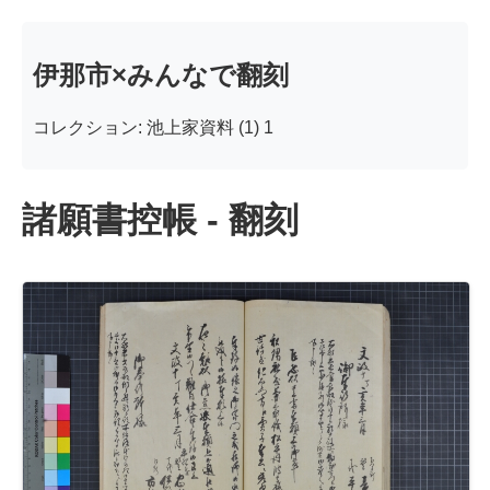
伊那市×みんなで翻刻
コレクション: 池上家資料 (1) 1
諸願書控帳 - 翻刻