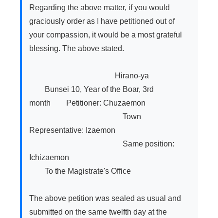
Regarding the above matter, if you would 
graciously order as I have petitioned out of 
your compassion, it would be a most grateful 
blessing. The above stated.

　　　　　　　　　　　Hirano-ya

　　Bunsei 10, Year of the Boar, 3rd 
month　　Petitioner: Chuzaemon

　　　　　　　　　　　　Town 
Representative: Izaemon

　　　　　　　　　　　　Same position: 
Ichizaemon

　　To the Magistrate's Office

The above petition was sealed as usual and 
submitted on the same twelfth day at the 