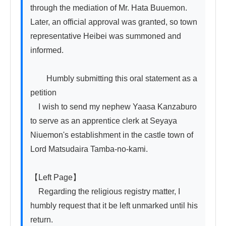
through the mediation of Mr. Hata Buuemon. 
Later, an official approval was granted, so town 
representative Heibei was summoned and 
informed.

　　Humbly submitting this oral statement as a 
petition

　I wish to send my nephew Yaasa Kanzaburo 
to serve as an apprentice clerk at Seyaya 
Niuemon's establishment in the castle town of 
Lord Matsudaira Tamba-no-kami.

【Left Page】

　Regarding the religious registry matter, I 
humbly request that it be left unmarked until his 
return.
