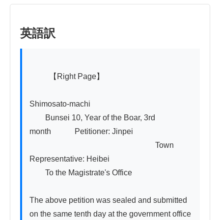
英語訳
          【Right Page】

Shimosato-machi

　　Bunsei 10, Year of the Boar, 3rd 
month　　　Petitioner: Jinpei

　　　　　　　　　　　　　　　　Town 
Representative: Heibei

　　To the Magistrate's Office

The above petition was sealed and submitted 
on the same tenth day at the government office 