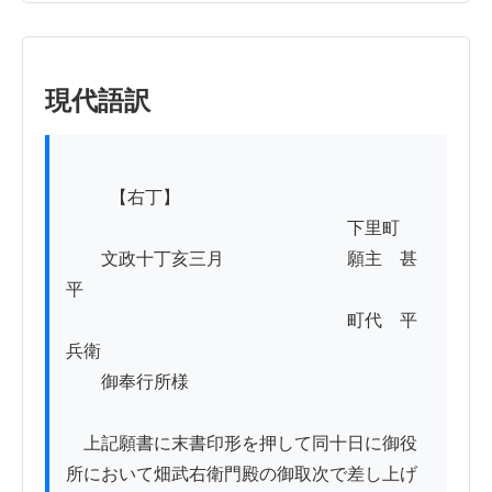
現代語訳
          【右丁】

　　　　　　　　　　　　　　　　下里町

　　文政十丁亥三月　　　　　　　願主　甚
平

　　　　　　　　　　　　　　　　町代　平
兵衛

　　御奉行所様

　上記願書に末書印形を押して同十日に御役
所において畑武右衛門殿の御取次で差し上げ