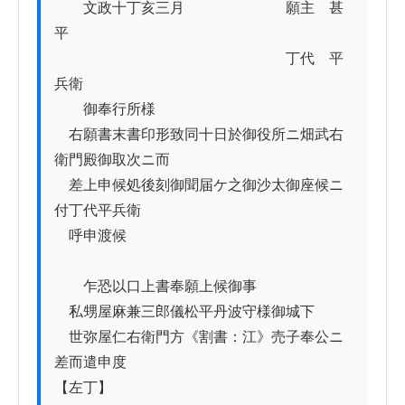
　　文政十丁亥三月　　　　　　　願主　甚
平

　　　　　　　　　　　　　　　　丁代　平
兵衛

　　御奉行所様

　右願書末書印形致同十日於御役所ニ畑武右
衛門殿御取次ニ而

　差上申候処後刻御聞届ケ之御沙太御座候ニ
付丁代平兵衛

　呼申渡候

　　乍恐以口上書奉願上候御事

　私甥屋麻兼三郎儀松平丹波守様御城下

　世弥屋仁右衛門方《割書：江》売子奉公ニ
差而遣申度

【左丁】
