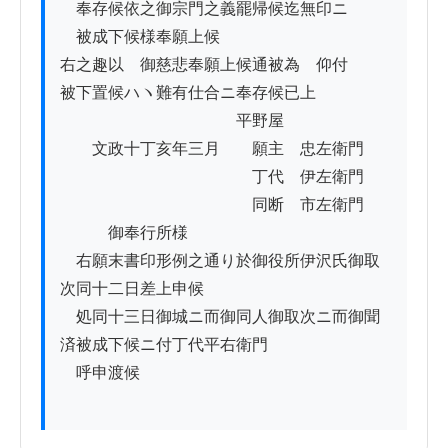
　奉存候依之御宗門之義罷帰候迄無印ニ

　被成下候様奉願上候

右之趣以　御慈悲奉願上候通被為　仰付

被下置候ハヽ難有仕合ニ奉存候已上

　　　　　　　　　　　平野屋

　　文政十丁亥年三月　　願主　忠左衛門

　　　　　　　　　　　　丁代　伊左衛門

　　　　　　　　　　　　同断　市左衛門

　　　御奉行所様

　右願末書印形例之通り於御役所伊沢氏御取
次同十二日差上申候

　処同十三日御城ニ而御同人御取次ニ而御聞
済被成下候ニ付丁代平右衛門

　呼申渡候
