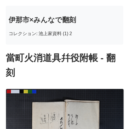
伊那市×みんなで翻刻
コレクション: 池上家資料 (1) 2
當町火消道具幷役附帳 - 翻
刻