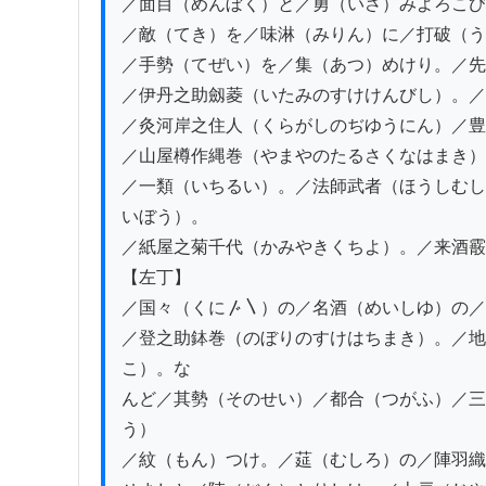
／面目（めんぼく）と／勇（いさ）みよろこび
／敵（てき）を／味淋（みりん）に／打破（う
／手勢（てぜい）を／集（あつ）めけり。／先
／伊丹之助劔菱（いたみのすけけんびし）。／
／灸河岸之住人（くらがしのぢゆうにん）／豊
／山屋樽作縄巻（やまやのたるさくなはまき）
／一類（いちるい）。／法師武者（ほうしむし
いぼう）。

／紙屋之菊千代（かみやきくちよ）。／来酒霰
【左丁】

／国々（くに〴〵）の／名酒（めいしゆ）の／
／登之助鉢巻（のぼりのすけはちまき）。／地
こ）。な

んど／其勢（そのせい）／都合（つがふ）／三
う）

／紋（もん）つけ。／莚（むしろ）の／陣羽織