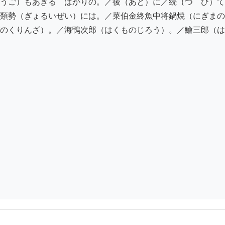
うご）もあきるゝばかりの。／後（あと）に／続（つゞひ）て

類勢（ぎょるいぜい）には。／菜伯金終魚中将鍋焼（にぎまの
のくりんざ）。／海鴨次郎（はくものじろう）。／鱠三郎（は