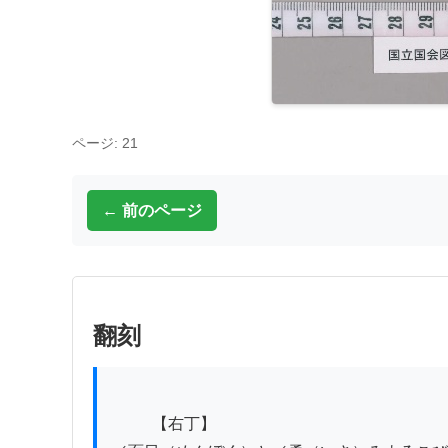
ページ: 21
← 前のページ
翻刻
          【右丁】
