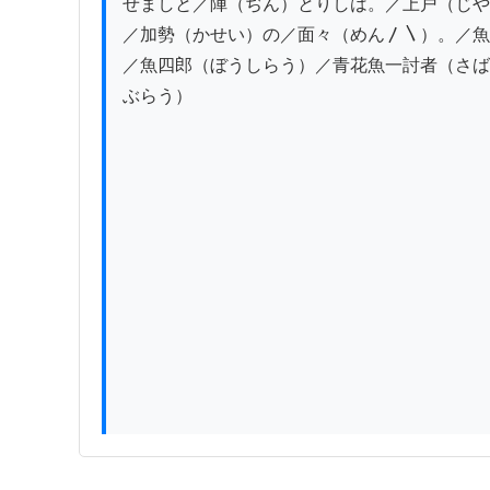
せましと／陣（ぢん）とりしは。／上戸（じや
／加勢（かせい）の／面々（めん〳〵）。／魚
／魚四郎（ぼうしらう）／青花魚一討者（さば
ぶらう）
