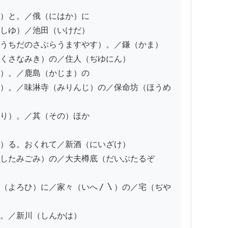
）と。／俄（にはか）に

しゆ）／池田（いけだ）

うちだのさぶらうますやす）。／鎌（かま）

くさなみき）の／住人（ぢゆにん）

）。／鹿島（かじま）の

）。／味淋寺（みりんじ）の／保命坊（ほうめ
り）。／其（その）ほか

）る。おくれて／新酒（にいざけ）

したみごみ）の／大夫樽底（だいぶたるぞ
（よろひ）に／家々（いへ〳〵）の／宅（ぢや
。／新川（しんかは）
