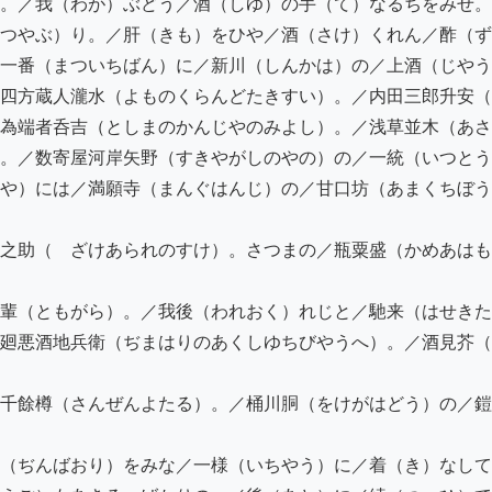
。／我（わが）ぶどう／酒（しゆ）の手（て）なるちをみせ。

つやぶ）り。／肝（きも）をひや／酒（さけ）くれん／酢（ず
一番（まついちばん）に／新川（しんかは）の／上酒（じやう
四方蔵人瀧水（よものくらんどたきすい）。／内田三郎升安（
為端者呑吉（としまのかんじやのみよし）。／浅草並木（あさ
。／数寄屋河岸矢野（すきやがしのやの）の／一統（いつとう
や）には／満願寺（まんぐはんじ）の／甘口坊（あまくちぼう
之助（ゝざけあられのすけ）。さつまの／瓶粟盛（かめあはも
輩（ともがら）。／我後（われおく）れじと／馳来（はせきた
廻悪酒地兵衛（ぢまはりのあくしゆちびやうへ）。／酒見芥（
千餘樽（さんぜんよたる）。／桶川胴（をけがはどう）の／鎧
（ぢんばおり）をみな／一様（いちやう）に／着（き）なして