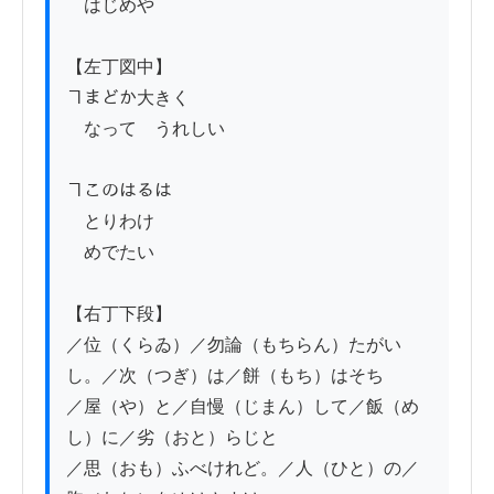
　はじめや

【左丁図中】

ヿまどか大きく

　なって　うれしい

ヿこのはるは

　とりわけ

　めでたい

【右丁下段】

／位（くらゐ）／勿論（もちらん）たがい
し。／次（つぎ）は／餅（もち）はそち

／屋（や）と／自慢（じまん）して／飯（め
し）に／劣（おと）らじと

／思（おも）ふべけれど。／人（ひと）の／