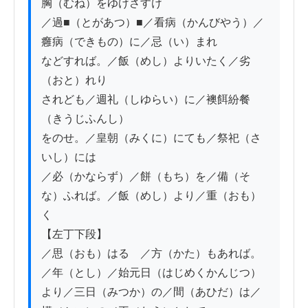
胸（むね）をゆけさすけ

／過■（とがあつ）■／看病（かんびやう）／
癰病（できもの）に／忌（い）まれ

などすれば。／飯（めし）よりいたく／劣
（おと）れり

されども／週礼（しゆらい）に／襖餌紛餐
（きうじふんし）

をのせ。／皇朝（みくに）にても／祭祀（さ
いし）には

／必（かならず）／餅（もち）を／備（そ
な）ふれば。／飯（めし）より／重（おも）
く

【左丁下段】

／思（おも）はるゝ／方（かた）もあれば。
／年（とし）／始元日（はじめくかんじつ）

より／三日（みつか）の／間（あひだ）は／