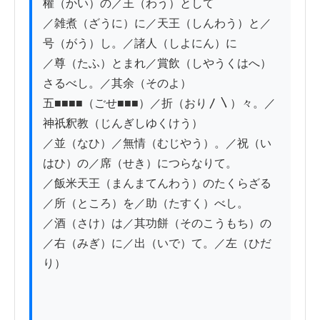
權（かい）の／王（わう）として

／雑煮（ざうに）に／天王（しんわう）と／
号（がう）し。／諸人（しよにん）に

／尊（たふ）とまれ／賞飲（しやうくはへ）
さるべし。／其余（そのよ）

五■■■■（ごせ■■■）／折（おり〳〵）々。／
神祇釈教（じんぎしゆくけう）

／並（なひ）／無情（むじやう）。／祝（い
はひ）の／席（せき）につらなりて。

／飯米天王（まんまてんわう）のたくらざる
／所（ところ）を／助（たすく）べし。

／酒（さけ）は／其功餅（そのこうもち）の
／右（みぎ）に／出（いで）て。／左（ひだ
り）
