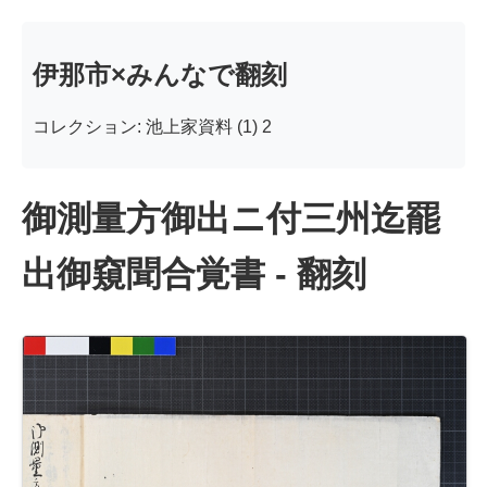
伊那市×みんなで翻刻
コレクション: 池上家資料 (1) 2
御測量方御出ニ付三州迄罷
出御窺聞合覚書 - 翻刻