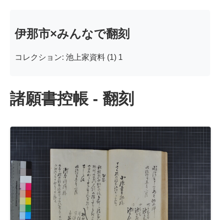
伊那市×みんなで翻刻
コレクション: 池上家資料 (1) 1
諸願書控帳 - 翻刻