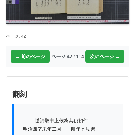
ページ: 42
← 前のページ
ページ 42 / 114
次のページ →
翻刻
          　慥請取申上候為其仍如件

　明治四辛未年二月　　町年寄見習
