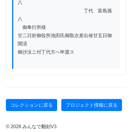
八

　　　　　　　　　　　　　　丁代　富島孫
八

　御奉行所様

廿二日於御役所池田氏御取次差出候廿五日御
聞済

御沙汰ニ付丁代方へ申渡ス

コレクションに戻る
プロジェクト情報に戻る
© 2026 みんなで翻刻V3