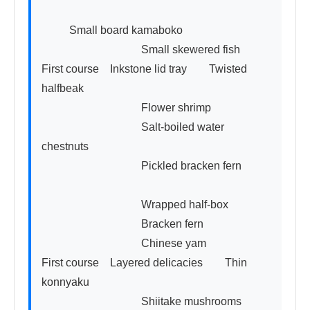
          Small board kamaboko

　　　　　　　　　Small skewered fish

First course　Inkstone lid tray　　Twisted 
halfbeak

　　　　　　　　　Flower shrimp

　　　　　　　　　Salt-boiled water 
chestnuts

　　　　　　　　　Pickled bracken fern

　　　　　　　　　Wrapped half-box

　　　　　　　　　Bracken fern

　　　　　　　　　Chinese yam

First course　Layered delicacies　　Thin 
konnyaku

　　　　　　　　　Shiitake mushrooms
