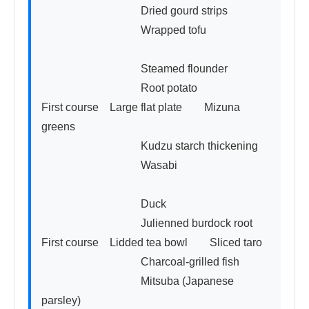
　　　　　　　　　Dried gourd strips

　　　　　　　　　Wrapped tofu

　　　　　　　　　Steamed flounder

　　　　　　　　　Root potato

First course　Large flat plate　　Mizuna 
greens

　　　　　　　　　Kudzu starch thickening

　　　　　　　　　Wasabi

　　　　　　　　　Duck

　　　　　　　　　Julienned burdock root

First course　Lidded tea bowl　　Sliced taro

　　　　　　　　　Charcoal-grilled fish

　　　　　　　　　Mitsuba (Japanese 
parsley)
